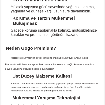
Yüksek yapışma gücü sayesinde yoğun kullanıma,
yağmura ve güneşe karşı
uzun süre dayanıklıdır.
·
Koruma ve Tarzın Mükemmel
Buluşması:
Sadece koruma sağlamakla kalmaz, motosikletinize
karakter ve premium bir
görünüm kazandırır.
Neden Gogo Premium?
Motosiklet dünyasında birçok tank pad markası bulunuyor, ancak
Gogo
Premium
’u rakiplerinden ayıran fark; sadece bir aksesuar değil,
koruma + estetik +
güven
üçlüsünü kusursuz şekilde sunmasıdır
.
·
Üst Düzey Malzeme Kalitesi
Sıradan
Tank Pad
’ler zamanla renk solar, yapışkanı gevşer. Gogo Premium ise UV
ışınlarına, yüksek ısıya ve zorlu hava koşullarına karşı özel formüle edilmiş
malzemeler kullanır. Yıllarca ilk günkü görünümünü korur.
·
Mükemmel Yapışma Teknolojisi