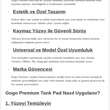
Gogo Premium tank pad’ler, yüzeye tamamen tutunarak zamanla kabarma
veya
soyulma yapmaz. Gerektiğinde iz bırakmadan çıkarılabilir.
·
Estetik ve Özel Tasarım
Karbon fiber, mat, parlak ve şeffaf seçeneklerin yanı sıra marka ve modelinize özel
kesimlerle motorunuza “fabrika çıkışı” uyumu sağlar.
·
Kaymaz Yüzey ile Güvenli Sürüş
Yalnızca koruma değil, aynı zamanda diz ve bacak temasında ekstra kavrama
sağlayarak virajlarda güveni artırır.
·
Universal ve Model Özel Uyumluluk
Tüm motosiklet markalarıyla uyumlu universal modellerin yanı sıra, Honda,
Yamaha, CfMoto, Rks, Bajaj gibi markalara özel premium kesimler sunar.
·
Marka Güvencesi
Gogo Premium, müşteri memnuniyetine verdiği önem ve satış sonrası desteği ile
sektörde güvenilirliğiyle öne çıkar. Hızlı teslimat, kolay iade ve garanti güvencesi ile
her zaman yanınızdadır.
Gogo Premium Tank Pad Nasıl Uygulanır?
1. Yüzeyi Temizleyin