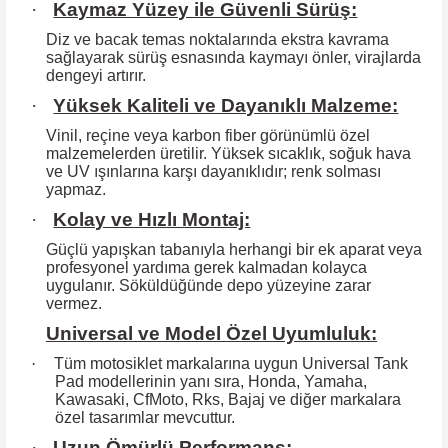
·
Kaymaz Yüzey ile Güvenli Sürüş:
Diz ve bacak temas noktalarında ekstra kavrama
sağlayarak sürüş esnasında kaymayı önler, virajlarda
dengeyi artırır.
·
Yüksek Kaliteli ve Dayanıklı Malzeme:
Vinil, reçine veya karbon fiber görünümlü özel
malzemelerden üretilir. Yüksek
sıcaklık, soğuk hava
ve UV ışınlarına karşı dayanıklıdır; renk solması
yapmaz.
·
Kolay ve Hızlı Montaj:
Güçlü yapışkan tabanıyla herhangi bir ek aparat veya
profesyonel yardıma
gerek kalmadan kolayca
uygulanır. Söküldüğünde depo yüzeyine zarar
vermez.
Universal ve Model Özel Uyumluluk:
·
Tüm motosiklet markalarına uygun Universal Tank
Pad modellerinin yanı sıra, Honda, Yamaha,
Kawasaki, CfMoto, Rks, Bajaj ve diğer markalara
özel tasarımlar mevcuttur.
·
Uzun Ömürlü Performans: