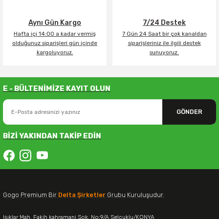
Aynı Gün Kargo
7/24 Destek
Hafta içi 14:00 a kadar vermiş
7 Gün 24 Saat bir çok kanaldan
olduğunuz siparişleri gün içinde
siparişleriniz ile ilgili destek
kargoluyoruz.
sunuyoruz.
E - BÜLTENİMİZE KAYIT OLUN
GÖNDER
BİZİ YAKINDAN TAKİP EDİN
Gogo Premium Bir
Delta Şirketler
Grubu Kuruluşudur.
Işıklar Mah. Fakih kahramani Sok. No:9/A Selçuklu/KONYA