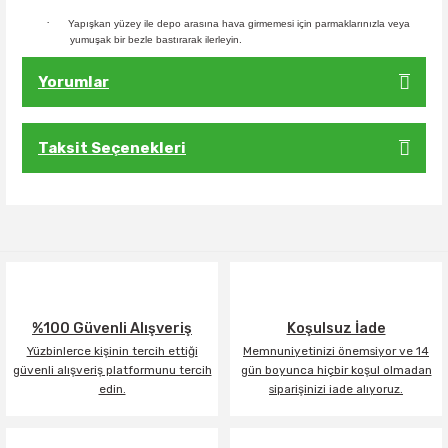
·
Yapışkan yüzey ile depo arasına hava girmemesi için parmaklarınızla veya
yumuşak bir bezle bastırarak ilerleyin.
Yorumlar
Taksit Seçenekleri
Bu ürüne ilk yorumu siz yapın!
Yorum Yaz
%100 Güvenli Alışveriş
Koşulsuz İade
Yüzbinlerce kişinin tercih ettiği
Memnuniyetinizi önemsiyor ve 14
güvenli alışveriş platformunu tercih
gün boyunca hiçbir koşul olmadan
edin.
siparişinizi iade alıyoruz.