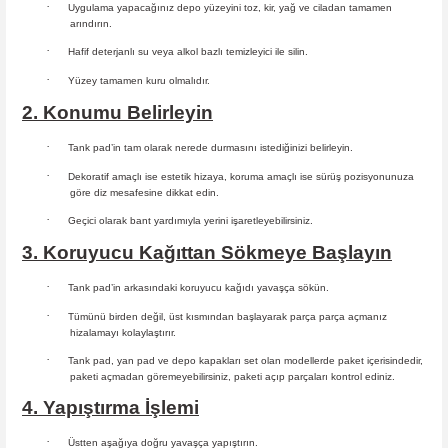
·
Uygulama yapacağınız depo yüzeyini toz, kir, yağ ve ciladan tamamen
arındırın.
·
Hafif deterjanlı su veya alkol bazlı temizleyici ile silin.
·
Yüzey tamamen kuru olmalıdır.
2. Konumu Belirleyin
·
Tank pad’in tam olarak nerede durmasını istediğinizi belirleyin.
·
Dekoratif amaçlı ise estetik hizaya, koruma amaçlı ise sürüş
pozisyonunuza
göre diz mesafesine dikkat edin.
·
Geçici olarak bant yardımıyla yerini işaretleyebilirsiniz.
3. Koruyucu Kağıttan Sökmeye Başlayın
·
Tank pad’in arkasındaki koruyucu kağıdı yavaşça sökün.
·
Tümünü birden değil, üst kısmından başlayarak parça parça açmanız
hizalamayı kolaylaştırır.
·
Tank pad, yan pad ve depo kapakları set olan modellerde paket içerisindedir,
paketi açmadan göremeyebilirsiniz, paketi açıp parçaları
kontrol ediniz.
4. Yapıştırma İşlemi
·
Üstten aşağıya doğru yavaşça yapıştırın.