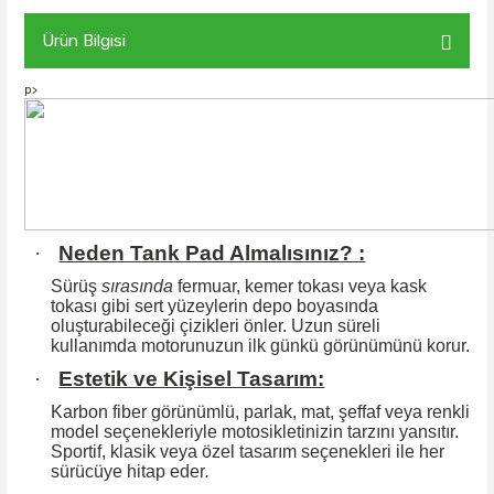
Ürün Bilgisi
p>
·
Neden Tank Pad Almalısınız? :
Sürüş
sırasında
fermuar, kemer tokası veya kask
tokası gibi sert yüzeylerin
depo boyasında
oluşturabileceği çizikleri önler. Uzun süreli
kullanımda motorunuzun ilk günkü görünümünü korur.
·
Estetik ve Kişisel Tasarım:
Karbon fiber görünümlü, parlak, mat, şeffaf veya renkli
model seçenekleriyle motosikletinizin tarzını yansıtır.
Sportif, klasik veya özel tasarım seçenekleri ile
her
sürücüye hitap eder
.