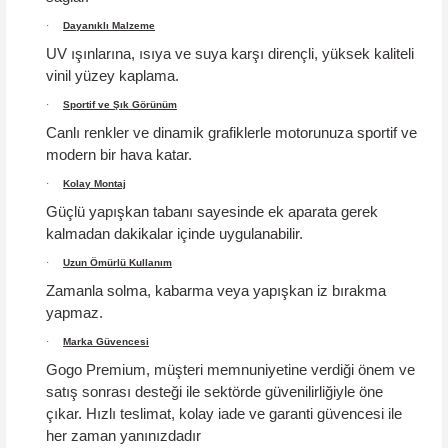
·
Dayanıklı Malzeme
UV ışınlarına, ısıya ve suya karşı dirençli, yüksek kaliteli
vinil yüzey kaplama.
·
Sportif ve Şık Görünüm
Canlı renkler ve dinamik grafiklerle motorunuza sportif ve
modern bir hava katar.
·
Kolay Montaj
Güçlü yapışkan tabanı sayesinde ek aparata gerek
kalmadan dakikalar içinde uygulanabilir.
·
Uzun Ömürlü Kullanım
Zamanla solma, kabarma veya yapışkan iz bırakma
yapmaz.
·
Marka Güvencesi
Gogo Premium, müşteri memnuniyetine verdiği önem ve
satış sonrası desteği ile sektörde güvenilirliğiyle öne
çıkar.
Hızlı teslimat, kolay iade ve garanti güvencesi
ile
her zaman yanınızdadır