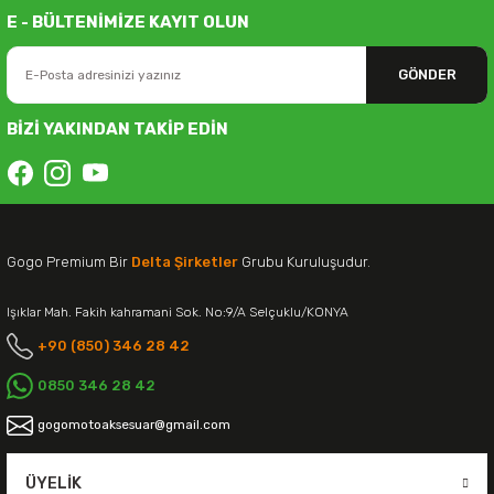
E - BÜLTENİMİZE KAYIT OLUN
GÖNDER
BİZİ YAKINDAN TAKİP EDİN
Gogo Premium Bir
Delta Şirketler
Grubu Kuruluşudur.
Işıklar Mah. Fakih kahramani Sok. No:9/A Selçuklu/KONYA
+90 (850) 346 28 42
0850 346 28 42
gogomotoaksesuar@gmail.com
ÜYELIK