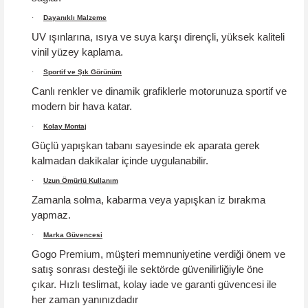
·
Dayanıklı Malzeme
UV ışınlarına, ısıya ve suya karşı dirençli, yüksek kaliteli
vinil yüzey kaplama.
·
Sportif ve Şık Görünüm
Canlı renkler ve dinamik grafiklerle motorunuza sportif ve
modern bir hava katar.
·
Kolay Montaj
Güçlü yapışkan tabanı sayesinde ek aparata gerek
kalmadan dakikalar içinde uygulanabilir.
·
Uzun Ömürlü Kullanım
Zamanla solma, kabarma veya yapışkan iz bırakma
yapmaz.
·
Marka Güvencesi
Gogo Premium, müşteri memnuniyetine verdiği önem ve
satış sonrası desteği ile sektörde güvenilirliğiyle öne
çıkar.
Hızlı teslimat, kolay iade ve garanti güvencesi
ile
her zaman yanınızdadır