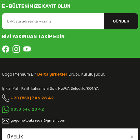
E - BÜLTENİMİZE KAYIT OLUN
GÖNDER
BİZİ YAKINDAN TAKİP EDİN
Gogo Premium Bir
Delta Şirketler
Grubu Kuruluşudur.
Işıklar Mah. Fakih kahramani Sok. No:9/A Selçuklu/KONYA
+90 (850) 346 28 42
0850 346 28 42
gogomotoaksesuar@gmail.com
ÜYELIK