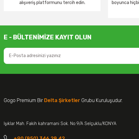
alışveriş platformunu tercih edin.
boyunca hiçbir
E - BÜLTENİMİZE KAYIT OLUN
Gogo Premium Bir
Delta Şirketler
Grubu Kuruluşudur.
Işıklar Mah. Fakih kahramani Sok. No:9/A Selçuklu/KONYA
+90 (850) 346 28 42