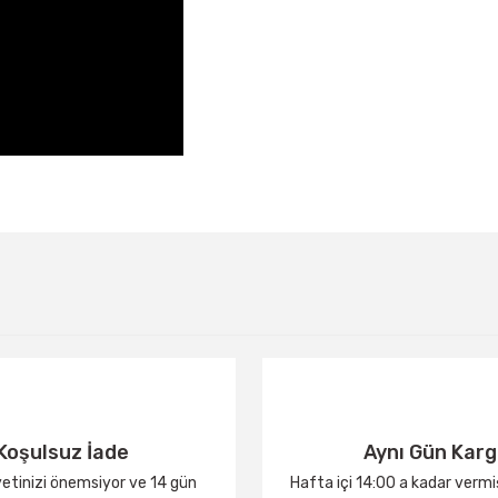
Bu ürüne ilk yorumu siz yapın!
Yorum Yaz
Koşulsuz İade
Aynı Gün Kar
tinizi önemsiyor ve 14 gün
Hafta içi 14:00 a kadar verm