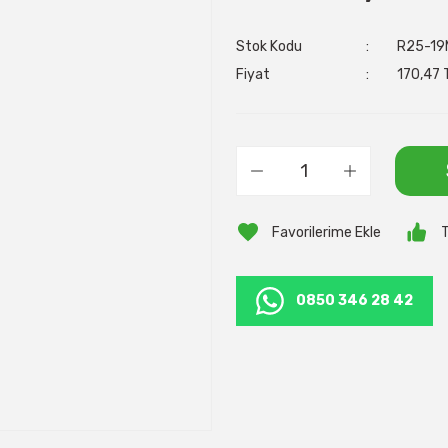
Stok Kodu
R25-19
Fiyat
170,47 
T
0850 346 28 42