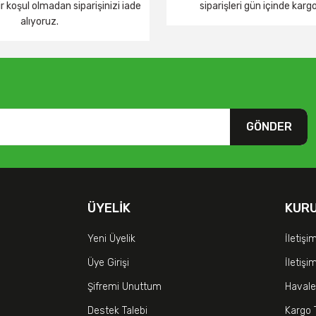
 koşul olmadan siparişinizi iade
siparişleri gün içinde karg
alıyoruz.
GÖNDER
ÜYELIK
KUR
Yeni Üyelik
İletişi
Üye Girişi
İletiş
Şifremi Unuttum
Havale
Destek Talebi
Kargo 