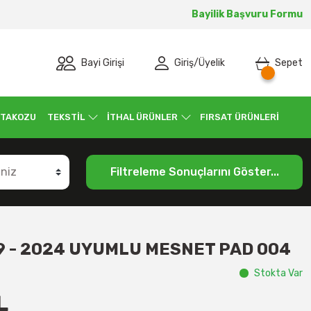
Bayilik Başvuru Formu
Bayi Girişi
Giriş
/
Üyelik
Sepet
 TAKOZU
TEKSTİL
İTHAL ÜRÜNLER
FIRSAT ÜRÜNLERİ
Filtreleme Sonuçlarını Göster...
9 - 2024 UYUMLU MESNET PAD 004
Stokta Var
L