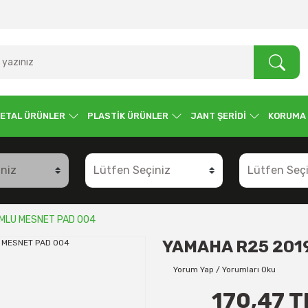
ETAL ÜRÜNLER
PLASTİK ÜRÜNLER
JANT ŞERİDİ
KORUMA
MLU MESNET PAD 004
YAMAHA R25 201
Yorum Yap / Yorumları Oku
170,47 T