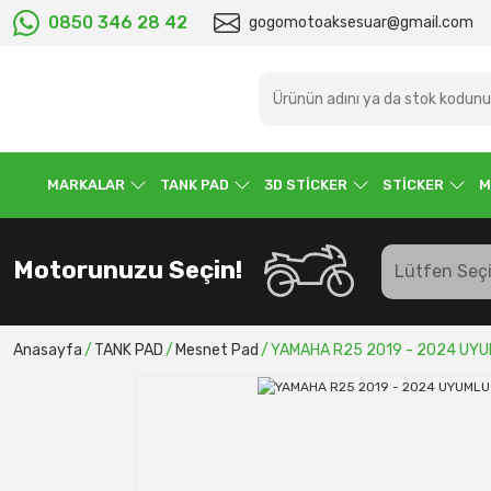
0850 346 28 42
gogomotoaksesuar@gmail.com
MARKALAR
TANK PAD
3D STİCKER
STİCKER
M
Motorunuzu Seçin!
Anasayfa
TANK PAD
Mesnet Pad
YAMAHA R25 2019 - 2024 UYU