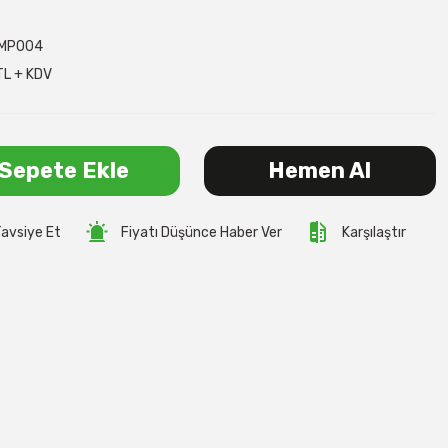
MP004
TL + KDV
Sepete Ekle
Hemen Al
avsiye Et
Fiyatı Düşünce Haber Ver
Karşılaştır