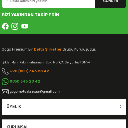
GÖNDER
BİZİ YAKINDAN TAKİP EDİN
Gogo Premium Bir
Delta Şirketler
Grubu Kuruluşudur.
Işıklar Mah. Fakih kahramani Sok. No:9/A Selçuklu/KONYA
+90 (850) 346 28 42
0850 346 28 42
gogomotoaksesuar@gmail.com
ÜYELIK
KURUMSAL