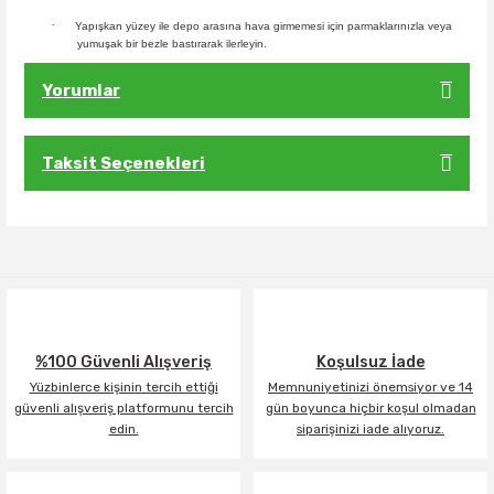
·
Yapışkan yüzey ile depo arasına hava girmemesi için parmaklarınızla veya
yumuşak bir bezle bastırarak ilerleyin.
Yorumlar
Taksit Seçenekleri
Bu ürüne ilk yorumu siz yapın!
Yorum Yaz
%100 Güvenli Alışveriş
Koşulsuz İade
Yüzbinlerce kişinin tercih ettiği
Memnuniyetinizi önemsiyor ve 14
güvenli alışveriş platformunu tercih
gün boyunca hiçbir koşul olmadan
edin.
siparişinizi iade alıyoruz.