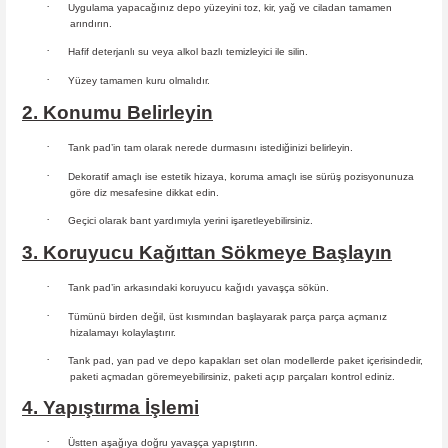
·
Uygulama yapacağınız depo yüzeyini toz, kir, yağ ve ciladan tamamen
arındırın.
·
Hafif deterjanlı su veya alkol bazlı temizleyici ile silin.
·
Yüzey tamamen kuru olmalıdır.
2. Konumu Belirleyin
·
Tank pad’in tam olarak nerede durmasını istediğinizi belirleyin.
·
Dekoratif amaçlı ise estetik hizaya, koruma amaçlı ise sürüş
pozisyonunuza
göre diz mesafesine dikkat edin.
·
Geçici olarak bant yardımıyla yerini işaretleyebilirsiniz.
3. Koruyucu Kağıttan Sökmeye Başlayın
·
Tank pad’in arkasındaki koruyucu kağıdı yavaşça sökün.
·
Tümünü birden değil, üst kısmından başlayarak parça parça açmanız
hizalamayı kolaylaştırır.
·
Tank pad, yan pad ve depo kapakları set olan modellerde paket içerisindedir,
paketi açmadan göremeyebilirsiniz, paketi açıp parçaları
kontrol ediniz.
4. Yapıştırma İşlemi
·
Üstten aşağıya doğru yavaşça yapıştırın.