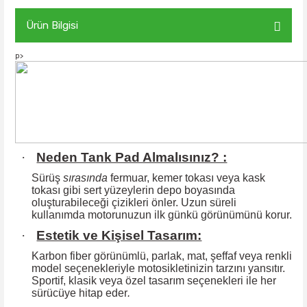
Ürün Bilgisi
p>
·
Neden Tank Pad Almalısınız? :
Sürüş
sırasında
fermuar, kemer tokası veya kask
tokası gibi sert yüzeylerin
depo boyasında
oluşturabileceği çizikleri önler. Uzun süreli
kullanımda motorunuzun ilk günkü görünümünü korur.
·
Estetik ve Kişisel Tasarım:
Karbon fiber görünümlü, parlak, mat, şeffaf veya renkli
model seçenekleriyle motosikletinizin tarzını yansıtır.
Sportif, klasik veya özel tasarım seçenekleri ile
her
sürücüye hitap eder
.