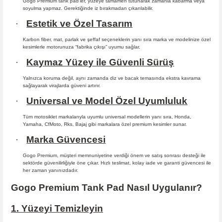
Gogo Premium tank pad’ler, yüzeye tamamen tutunarak zamanla kabarma
veya
soyulma yapmaz. Gerektiğinde iz bırakmadan çıkarılabilir.
·
Estetik ve Özel Tasarım
Karbon fiber, mat, parlak ve şeffaf seçeneklerin yanı sıra marka ve modelinize özel
kesimlerle motorunuza “fabrika çıkışı” uyumu sağlar.
·
Kaymaz Yüzey ile Güvenli Sürüş
Yalnızca koruma değil, aynı zamanda diz ve bacak temasında ekstra kavrama
sağlayarak virajlarda güveni artırır.
·
Universal ve Model Özel Uyumluluk
Tüm motosiklet markalarıyla uyumlu universal modellerin yanı sıra, Honda,
Yamaha, CfMoto, Rks, Bajaj gibi markalara özel premium kesimler sunar.
·
Marka Güvencesi
Gogo Premium, müşteri memnuniyetine verdiği önem ve satış sonrası desteği ile
sektörde güvenilirliğiyle öne çıkar. Hızlı teslimat, kolay iade ve garanti güvencesi ile
her zaman yanınızdadır.
Gogo Premium Tank Pad Nasıl Uygulanır?
1. Yüzeyi Temizleyin