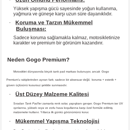
Yüksek yapışma gücü sayesinde yoğun kullanıma,
yağmura ve güneşe karşı
uzun süre dayanıklıdır.
·
Koruma ve Tarzın Mükemmel
Buluşması:
Sadece koruma sağlamakla kalmaz, motosikletinize
karakter ve premium bir
görünüm kazandırır.
Neden Gogo Premium?
Motosiklet dünyasında birçok tank pad markası bulunuyor, ancak
Gogo
Premium
’u rakiplerinden ayıran fark; sadece bir aksesuar değil,
koruma + estetik +
güven
üçlüsünü kusursuz şekilde sunmasıdır
.
·
Üst Düzey Malzeme Kalitesi
Sıradan
Tank Pad
’ler zamanla renk solar, yapışkanı gevşer. Gogo Premium ise UV
ışınlarına, yüksek ısıya ve zorlu hava koşullarına karşı özel formüle edilmiş
malzemeler kullanır. Yıllarca ilk günkü görünümünü korur.
·
Mükemmel Yapışma Teknolojisi