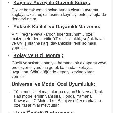
·
Kaymaz Yüzey ile Güvenli Sürüş:
Diz ve bacak temas noktalarında ekstra kavrama
sağlayarak sürüş esnasında kaymayı önler, virajlarda
dengeyi artırır.
·
Yüksek Kaliteli ve Dayanıklı Malzeme:
Vinil, reçine veya karbon fiber görünümlü özel
malzemelerden üretilir. Yüksek
sıcaklık, soğuk hava
ve UV ışınlarına karşı dayanıklıdır; renk solması
yapmaz.
·
Kolay ve Hızlı Montaj:
Güçlü yapışkan tabanıyla herhangi bir ek aparat veya
profesyonel yardıma
gerek kalmadan kolayca
uygulanır. Söküldüğünde depo yüzeyine zarar
vermez.
Universal ve Model Özel Uyumluluk:
·
Tüm motosiklet markalarına uygun Universal Tank
Pad modellerinin yanı sıra, Honda, Yamaha,
Kawasaki, CfMoto, Rks, Bajaj ve diğer markalara
özel tasarımlar mevcuttur.
·
Uzun Ömürlü Performans: