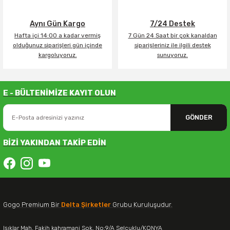
Aynı Gün Kargo
7/24 Destek
Hafta içi 14:00 a kadar vermiş
7 Gün 24 Saat bir çok kanaldan
olduğunuz siparişleri gün içinde
siparişleriniz ile ilgili destek
kargoluyoruz.
sunuyoruz.
E - BÜLTENİMİZE KAYIT OLUN
GÖNDER
BİZİ YAKINDAN TAKİP EDİN
Gogo Premium Bir
Delta Şirketler
Grubu Kuruluşudur.
Işıklar Mah. Fakih kahramani Sok. No:9/A Selçuklu/KONYA