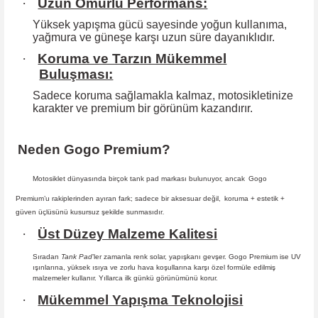
·
Uzun Ömürlü Performans:
Yüksek yapışma gücü sayesinde yoğun kullanıma,
yağmura ve güneşe karşı
uzun süre dayanıklıdır.
·
Koruma ve Tarzın Mükemmel
Buluşması:
Sadece koruma sağlamakla kalmaz, motosikletinize
karakter ve premium bir
görünüm kazandırır.
Neden Gogo Premium?
Motosiklet dünyasında birçok tank pad markası bulunuyor, ancak
Gogo
Premium
’u rakiplerinden ayıran fark; sadece bir aksesuar değil,
koruma + estetik +
güven
üçlüsünü kusursuz şekilde sunmasıdır
.
·
Üst Düzey Malzeme Kalitesi
Sıradan
Tank Pad
’ler zamanla renk solar, yapışkanı gevşer. Gogo Premium ise UV
ışınlarına, yüksek ısıya ve zorlu hava koşullarına karşı özel formüle edilmiş
malzemeler kullanır. Yıllarca ilk günkü görünümünü korur.
·
Mükemmel Yapışma Teknolojisi