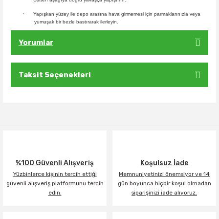
·
Yapışkan yüzey ile depo arasına hava girmemesi için parmaklarınızla veya
yumuşak bir bezle bastırarak ilerleyin.
Yorumlar
Taksit Seçenekleri
Bu ürüne ilk yorumu siz yapın!
Yorum Yaz
%100 Güvenli Alışveriş
Koşulsuz İade
Yüzbinlerce kişinin tercih ettiği
Memnuniyetinizi önemsiyor ve 14
güvenli alışveriş platformunu tercih
gün boyunca hiçbir koşul olmadan
edin.
siparişinizi iade alıyoruz.