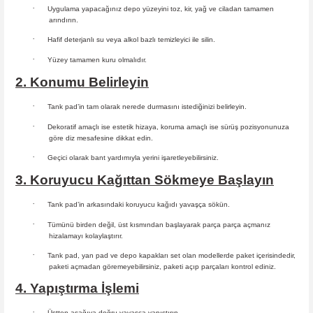
·
Uygulama yapacağınız depo yüzeyini toz, kir, yağ ve ciladan tamamen
arındırın.
·
Hafif deterjanlı su veya alkol bazlı temizleyici ile silin.
·
Yüzey tamamen kuru olmalıdır.
2. Konumu Belirleyin
·
Tank pad’in tam olarak nerede durmasını istediğinizi belirleyin.
·
Dekoratif amaçlı ise estetik hizaya, koruma amaçlı ise sürüş
pozisyonunuza
göre diz mesafesine dikkat edin.
·
Geçici olarak bant yardımıyla yerini işaretleyebilirsiniz.
3. Koruyucu Kağıttan Sökmeye Başlayın
·
Tank pad’in arkasındaki koruyucu kağıdı yavaşça sökün.
·
Tümünü birden değil, üst kısmından başlayarak parça parça açmanız
hizalamayı kolaylaştırır.
·
Tank pad, yan pad ve depo kapakları set olan modellerde paket içerisindedir,
paketi açmadan göremeyebilirsiniz, paketi açıp parçaları
kontrol ediniz.
4. Yapıştırma İşlemi
·
Üstten aşağıya doğru yavaşça yapıştırın.