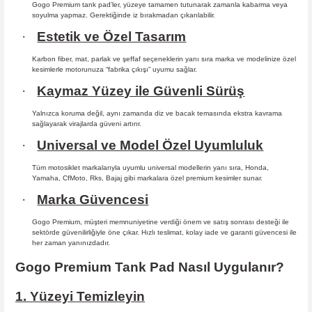
Gogo Premium tank pad’ler, yüzeye tamamen tutunarak zamanla kabarma
veya
soyulma yapmaz. Gerektiğinde iz bırakmadan çıkarılabilir.
·
Estetik ve Özel Tasarım
Karbon fiber, mat, parlak ve şeffaf seçeneklerin yanı sıra marka ve modelinize özel
kesimlerle motorunuza “fabrika çıkışı” uyumu sağlar.
·
Kaymaz Yüzey ile Güvenli Sürüş
Yalnızca koruma değil, aynı zamanda diz ve bacak temasında ekstra kavrama
sağlayarak virajlarda güveni artırır.
·
Universal ve Model Özel Uyumluluk
Tüm motosiklet markalarıyla uyumlu universal modellerin yanı sıra, Honda,
Yamaha, CfMoto, Rks, Bajaj gibi markalara özel premium kesimler sunar.
·
Marka Güvencesi
Gogo Premium, müşteri memnuniyetine verdiği önem ve satış sonrası desteği ile
sektörde güvenilirliğiyle öne çıkar. Hızlı teslimat, kolay iade ve garanti güvencesi ile
her zaman yanınızdadır.
Gogo Premium Tank Pad Nasıl Uygulanır?
1. Yüzeyi Temizleyin