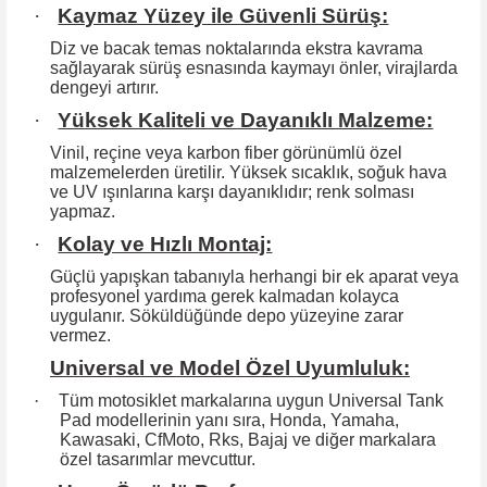
·
Kaymaz Yüzey ile Güvenli Sürüş:
Diz ve bacak temas noktalarında ekstra kavrama
sağlayarak sürüş esnasında kaymayı önler, virajlarda
dengeyi artırır.
·
Yüksek Kaliteli ve Dayanıklı Malzeme:
Vinil, reçine veya karbon fiber görünümlü özel
malzemelerden üretilir. Yüksek
sıcaklık, soğuk hava
ve UV ışınlarına karşı dayanıklıdır; renk solması
yapmaz.
·
Kolay ve Hızlı Montaj:
Güçlü yapışkan tabanıyla herhangi bir ek aparat veya
profesyonel yardıma
gerek kalmadan kolayca
uygulanır. Söküldüğünde depo yüzeyine zarar
vermez.
Universal ve Model Özel Uyumluluk:
·
Tüm motosiklet markalarına uygun Universal Tank
Pad modellerinin yanı sıra, Honda, Yamaha,
Kawasaki, CfMoto, Rks, Bajaj ve diğer markalara
özel tasarımlar mevcuttur.