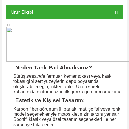
Ürün Bilgisi
p>
·
Neden Tank Pad Almalısınız? :
Sürüş
sırasında
fermuar, kemer tokası veya kask
tokası gibi sert yüzeylerin
depo boyasında
oluşturabileceği çizikleri önler. Uzun süreli
kullanımda motorunuzun ilk günkü görünümünü korur.
·
Estetik ve Kişisel Tasarım:
Karbon fiber görünümlü, parlak, mat, şeffaf veya renkli
model seçenekleriyle motosikletinizin tarzını yansıtır.
Sportif, klasik veya özel tasarım seçenekleri ile
her
sürücüye hitap eder
.