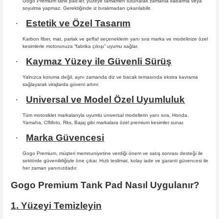
Gogo Premium tank pad’ler, yüzeye tamamen tutunarak zamanla kabarma
veya
soyulma yapmaz. Gerektiğinde iz bırakmadan çıkarılabilir.
·
Estetik ve Özel Tasarım
Karbon fiber, mat, parlak ve şeffaf seçeneklerin yanı sıra marka ve modelinize özel
kesimlerle motorunuza “fabrika çıkışı” uyumu sağlar.
·
Kaymaz Yüzey ile Güvenli Sürüş
Yalnızca koruma değil, aynı zamanda diz ve bacak temasında ekstra kavrama
sağlayarak virajlarda güveni artırır.
·
Universal ve Model Özel Uyumluluk
Tüm motosiklet markalarıyla uyumlu universal modellerin yanı sıra, Honda,
Yamaha, CfMoto, Rks, Bajaj gibi markalara özel premium kesimler sunar.
·
Marka Güvencesi
Gogo Premium, müşteri memnuniyetine verdiği önem ve satış sonrası desteği ile
sektörde güvenilirliğiyle öne çıkar. Hızlı teslimat, kolay iade ve garanti güvencesi ile
her zaman yanınızdadır.
Gogo Premium Tank Pad Nasıl Uygulanır?
1. Yüzeyi Temizleyin