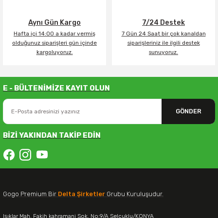
Aynı Gün Kargo
7/24 Destek
Hafta içi 14:00 a kadar vermiş
7 Gün 24 Saat bir çok kanaldan
olduğunuz siparişleri gün içinde
siparişleriniz ile ilgili destek
kargoluyoruz.
sunuyoruz.
E - BÜLTENİMİZE KAYIT OLUN
GÖNDER
BİZİ YAKINDAN TAKİP EDİN
Gogo Premium Bir
Delta Şirketler
Grubu Kuruluşudur.
Işıklar Mah. Fakih kahramani Sok. No:9/A Selçuklu/KONYA