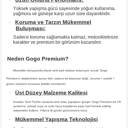
Yüksek yapışma gücü sayesinde yoğun kullanıma,
yağmura ve güneşe karşı
uzun süre dayanıklıdır.
·
Koruma ve Tarzın Mükemmel
Buluşması:
Sadece koruma sağlamakla kalmaz, motosikletinize
karakter ve premium bir
görünüm kazandırır.
Neden Gogo Premium?
Motosiklet dünyasında birçok tank pad markası bulunuyor, ancak
Gogo
Premium
’u rakiplerinden ayıran fark; sadece bir aksesuar değil,
koruma + estetik +
güven
üçlüsünü kusursuz şekilde sunmasıdır
.
·
Üst Düzey Malzeme Kalitesi
Sıradan
Tank Pad
’ler zamanla renk solar, yapışkanı gevşer. Gogo Premium ise UV
ışınlarına, yüksek ısıya ve zorlu hava koşullarına karşı özel formüle edilmiş
malzemeler kullanır. Yıllarca ilk günkü görünümünü korur.
·
Mükemmel Yapışma Teknolojisi