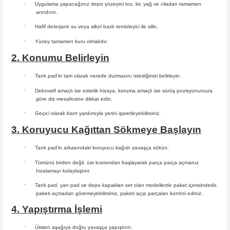
·
Uygulama yapacağınız depo yüzeyini toz, kir, yağ ve ciladan tamamen
arındırın.
·
Hafif deterjanlı su veya alkol bazlı temizleyici ile silin.
·
Yüzey tamamen kuru olmalıdır.
2. Konumu Belirleyin
·
Tank pad’in tam olarak nerede durmasını istediğinizi belirleyin.
·
Dekoratif amaçlı ise estetik hizaya, koruma amaçlı ise sürüş
pozisyonunuza
göre diz mesafesine dikkat edin.
·
Geçici olarak bant yardımıyla yerini işaretleyebilirsiniz.
3. Koruyucu Kağıttan Sökmeye Başlayın
·
Tank pad’in arkasındaki koruyucu kağıdı yavaşça sökün.
·
Tümünü birden değil, üst kısmından başlayarak parça parça açmanız
hizalamayı kolaylaştırır.
·
Tank pad, yan pad ve depo kapakları set olan modellerde paket içerisindedir,
paketi açmadan göremeyebilirsiniz, paketi açıp parçaları
kontrol ediniz.
4. Yapıştırma İşlemi
·
Üstten aşağıya doğru yavaşça yapıştırın.