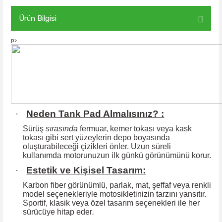
Ürün Bilgisi
p>
·
Neden Tank Pad Almalısınız? :
Sürüş
sırasında
fermuar, kemer tokası veya kask
tokası gibi sert yüzeylerin
depo boyasında
oluşturabileceği çizikleri önler. Uzun süreli
kullanımda motorunuzun ilk günkü görünümünü korur.
·
Estetik ve Kişisel Tasarım:
Karbon fiber görünümlü, parlak, mat, şeffaf veya renkli
model seçenekleriyle motosikletinizin tarzını yansıtır.
Sportif, klasik veya özel tasarım seçenekleri ile
her
sürücüye hitap eder
.