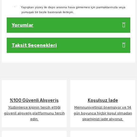
·
Yapışkan yüzey ile depo arasına hava girmemesi için parmaklarınızla veya
yumuşak bir bezle bastırarak ilerleyin.
Yorumlar
Taksit Seçenekleri
Bu ürüne ilk yorumu siz yapın!
Yorum Yaz
%100 Güvenli Alışveriş
Koşulsuz İade
Yüzbinlerce kişinin tercih ettiği
Memnuniyetinizi önemsiyor ve 14
güvenli alışveriş platformunu tercih
gün boyunca hiçbir koşul olmadan
edin.
siparişinizi iade alıyoruz.