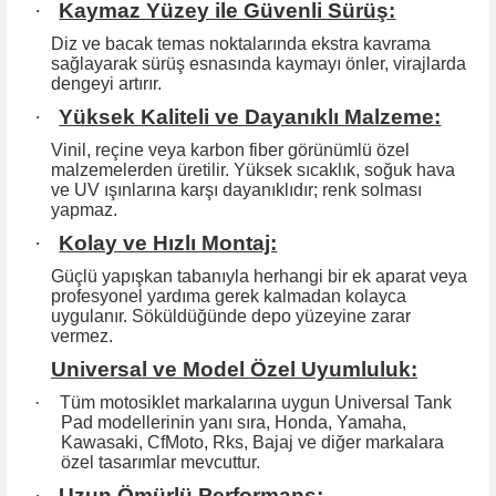
·
Kaymaz Yüzey ile Güvenli Sürüş:
Diz ve bacak temas noktalarında ekstra kavrama
sağlayarak sürüş esnasında kaymayı önler, virajlarda
dengeyi artırır.
·
Yüksek Kaliteli ve Dayanıklı Malzeme:
Vinil, reçine veya karbon fiber görünümlü özel
malzemelerden üretilir. Yüksek
sıcaklık, soğuk hava
ve UV ışınlarına karşı dayanıklıdır; renk solması
yapmaz.
·
Kolay ve Hızlı Montaj:
Güçlü yapışkan tabanıyla herhangi bir ek aparat veya
profesyonel yardıma
gerek kalmadan kolayca
uygulanır. Söküldüğünde depo yüzeyine zarar
vermez.
Universal ve Model Özel Uyumluluk:
·
Tüm motosiklet markalarına uygun Universal Tank
Pad modellerinin yanı sıra, Honda, Yamaha,
Kawasaki, CfMoto, Rks, Bajaj ve diğer markalara
özel tasarımlar mevcuttur.
·
Uzun Ömürlü Performans: