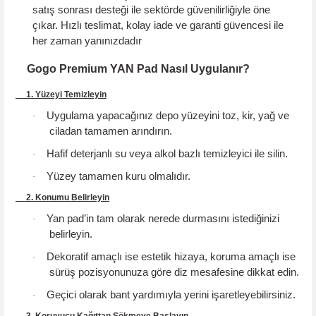
satış sonrası desteği ile sektörde güvenilirliğiyle öne
çıkar.
Hızlı teslimat, kolay iade ve garanti güvencesi
ile
her zaman yanınızdadır
Gogo Premium YAN Pad Nasıl Uygulanır?
1. Yüzeyi Temizleyin
Uygulama yapacağınız depo yüzeyini toz, kir, yağ ve
·
ciladan tamamen arındırın.
Hafif deterjanlı su veya alkol bazlı temizleyici ile silin.
·
Yüzey tamamen kuru olmalıdır.
·
2. Konumu Belirleyin
Yan pad’in tam olarak nerede durmasını istediğinizi
·
belirleyin.
Dekoratif amaçlı ise estetik hizaya, koruma amaçlı ise
·
sürüş pozisyonunuza göre diz mesafesine dikkat edin.
Geçici olarak bant yardımıyla yerini işaretleyebilirsiniz.
·
3. Koruyucu Kağıttan Sökmeye Başlayın