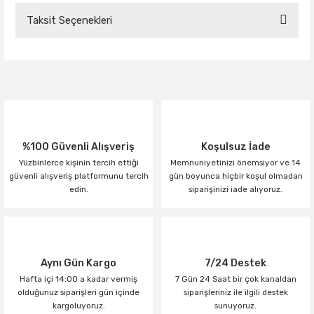
Taksit Seçenekleri
Bu ürüne ilk yorumu siz yapın!
Yorum Yaz
%100 Güvenli Alışveriş
Koşulsuz İade
Yüzbinlerce kişinin tercih ettiği
Memnuniyetinizi önemsiyor ve 14
güvenli alışveriş platformunu tercih
gün boyunca hiçbir koşul olmadan
edin.
siparişinizi iade alıyoruz.
Aynı Gün Kargo
7/24 Destek
Hafta içi 14:00 a kadar vermiş
7 Gün 24 Saat bir çok kanaldan
olduğunuz siparişleri gün içinde
siparişleriniz ile ilgili destek
kargoluyoruz.
sunuyoruz.