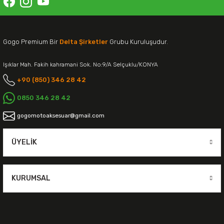
Gogo Premium Bir
Delta Şirketler
Grubu Kuruluşudur.
Işıklar Mah. Fakih kahramani Sok. No:9/A Selçuklu/KONYA
+90 (850) 346 28 42
0850 346 28 42
gogomotoaksesuar@gmail.com
ÜYELIK
KURUMSAL