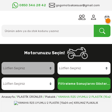
0850 346 28 42
gogomotoaksesuar@gmail.com
Motorunuzu Seçin!
Filtreleme Sonuçlarını Göster...
Anasayfa
PLASTİK ÜRÜNLER
Plakalık
YAMAHA R25 UYUMLU 2 PLASTİK (15x24