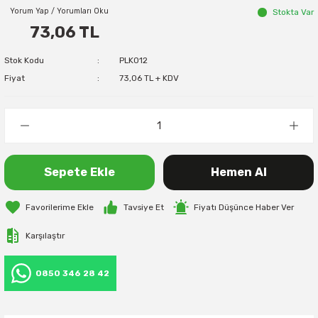
Yorum Yap / Yorumları Oku
Stokta Var
73,06 TL
Stok Kodu
PLK012
Fiyat
73,06 TL + KDV
Sepete Ekle
Hemen Al
Tavsiye Et
Fiyatı Düşünce Haber Ver
Karşılaştır
0850 346 28 42