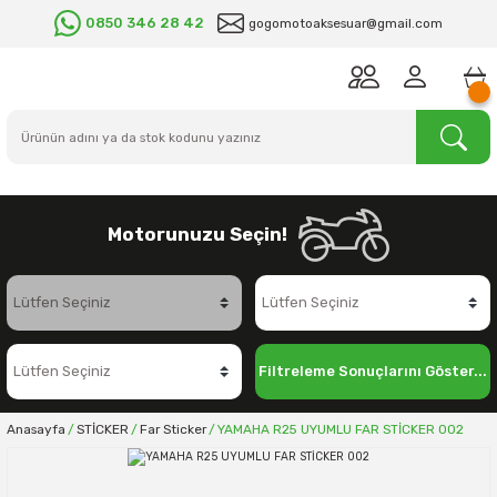
0850 346 28 42
gogomotoaksesuar@gmail.com
Motorunuzu Seçin!
Filtreleme Sonuçlarını Göster...
Anasayfa
STİCKER
Far Sticker
YAMAHA R25 UYUMLU FAR STİCKER 002