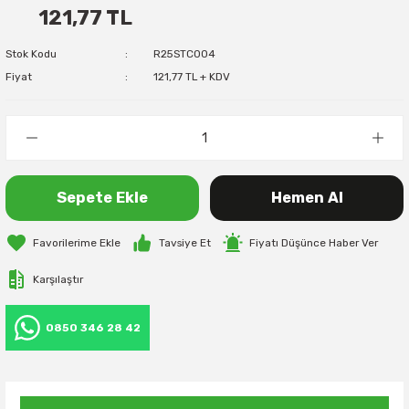
121,77 TL
Stok Kodu
R25STC004
Fiyat
121,77 TL + KDV
Sepete Ekle
Hemen Al
Tavsiye Et
Fiyatı Düşünce Haber Ver
Karşılaştır
0850 346 28 42