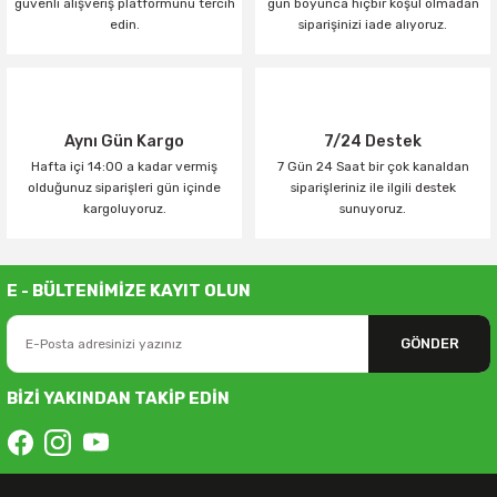
güvenli alışveriş platformunu tercih
gün boyunca hiçbir koşul olmadan
edin.
siparişinizi iade alıyoruz.
Aynı Gün Kargo
7/24 Destek
Hafta içi 14:00 a kadar vermiş
7 Gün 24 Saat bir çok kanaldan
olduğunuz siparişleri gün içinde
siparişleriniz ile ilgili destek
kargoluyoruz.
sunuyoruz.
E - BÜLTENİMİZE KAYIT OLUN
GÖNDER
BİZİ YAKINDAN TAKİP EDİN