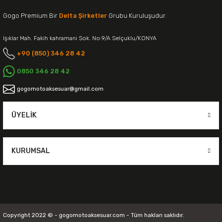
Gogo Premium Bir
Delta Şirketler
Grubu Kuruluşudur.
Işıklar Mah. Fakih kahramani Sok. No:9/A Selçuklu/KONYA
+90 (850) 346 28 42
0850 346 28 42
gogomotoaksesuar@gmail.com
ÜYELIK
KURUMSAL
Copyright 2022 © - gogomotoaksesuar.com - Tüm hakları saklıdır.