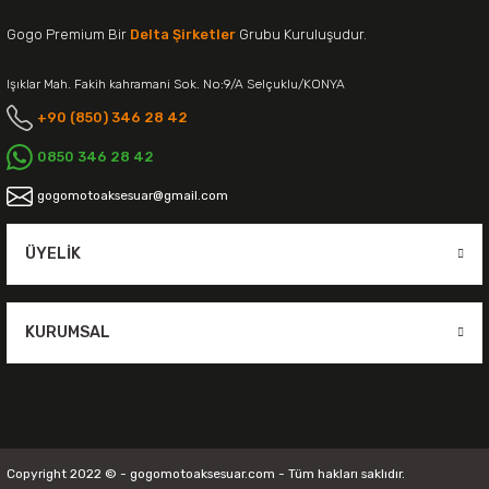
Gogo Premium Bir
Delta Şirketler
Grubu Kuruluşudur.
Işıklar Mah. Fakih kahramani Sok. No:9/A Selçuklu/KONYA
+90 (850) 346 28 42
0850 346 28 42
gogomotoaksesuar@gmail.com
ÜYELIK
KURUMSAL
Copyright 2022 © - gogomotoaksesuar.com - Tüm hakları saklıdır.