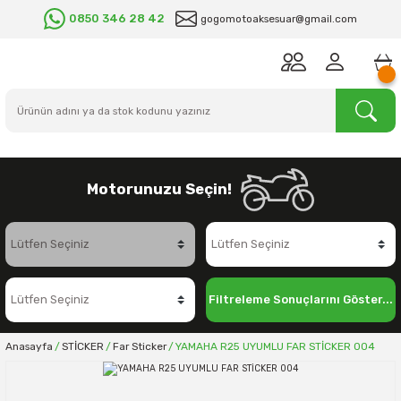
0850 346 28 42
gogomotoaksesuar@gmail.com
Motorunuzu Seçin!
Filtreleme Sonuçlarını Göster...
Anasayfa
STİCKER
Far Sticker
YAMAHA R25 UYUMLU FAR STİCKER 004