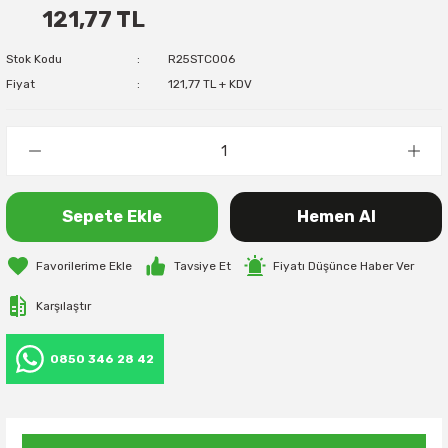
121,77 TL
Stok Kodu
R25STC006
Fiyat
121,77 TL + KDV
Sepete Ekle
Hemen Al
Tavsiye Et
Fiyatı Düşünce Haber Ver
Karşılaştır
0850 346 28 42