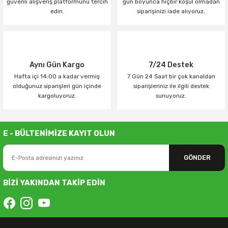
güvenli alışveriş platformunu tercih
gün boyunca hiçbir koşul olmadan
edin.
siparişinizi iade alıyoruz.
Aynı Gün Kargo
7/24 Destek
Hafta içi 14:00 a kadar vermiş
7 Gün 24 Saat bir çok kanaldan
olduğunuz siparişleri gün içinde
siparişleriniz ile ilgili destek
kargoluyoruz.
sunuyoruz.
E - BÜLTENİMİZE KAYIT OLUN
GÖNDER
BİZİ YAKINDAN TAKİP EDİN