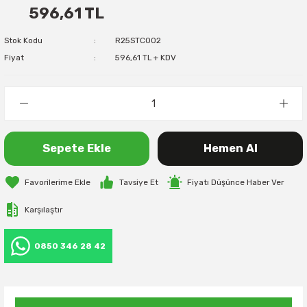
596,61 TL
Stok Kodu
R25STC002
Fiyat
596,61 TL + KDV
Sepete Ekle
Hemen Al
Tavsiye Et
Fiyatı Düşünce Haber Ver
Karşılaştır
0850 346 28 42