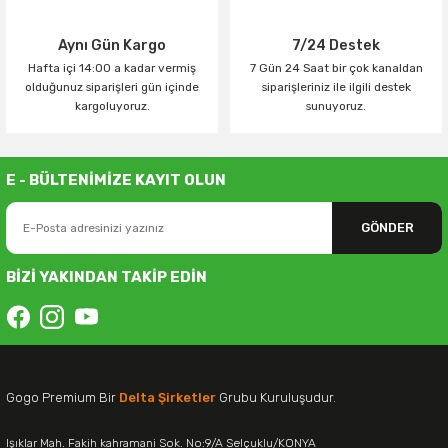
Aynı Gün Kargo
7/24 Destek
Hafta içi 14:00 a kadar vermiş
7 Gün 24 Saat bir çok kanaldan
olduğunuz siparişleri gün içinde
siparişleriniz ile ilgili destek
kargoluyoruz.
sunuyoruz.
E - BÜLTENİMİZE KAYIT OLUN
GÖNDER
BİZİ YAKINDAN TAKİP EDİN
Gogo Premium Bir
Delta Şirketler
Grubu Kuruluşudur.
Işıklar Mah. Fakih kahramani Sok. No:9/A Selçuklu/KONYA