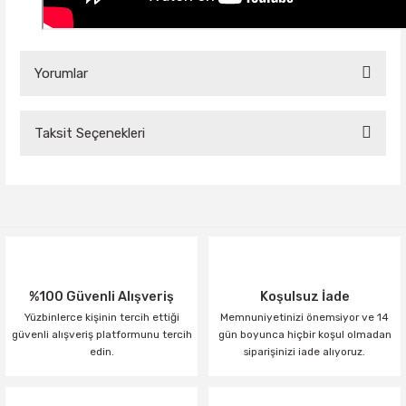
Yorumlar
Taksit Seçenekleri
Bu ürüne ilk yorumu siz yapın!
Yorum Yaz
%100 Güvenli Alışveriş
Koşulsuz İade
Yüzbinlerce kişinin tercih ettiği
Memnuniyetinizi önemsiyor ve 14
güvenli alışveriş platformunu tercih
gün boyunca hiçbir koşul olmadan
edin.
siparişinizi iade alıyoruz.