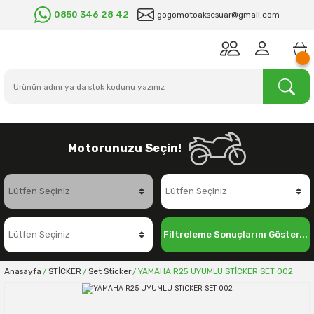
0850 346 28 42
gogomotoaksesuar@gmail.com
Motorunuzu Seçin!
Filtreleme Sonuçlarını Göster...
Anasayfa
STİCKER
Set Sticker
YAMAHA R25 UYUMLU STİCKER SET 002