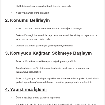
·
Hafif deterjanlı su veya alkol bazlı temizleyici ile silin.
·
Yüzey tamamen kuru olmalıdır.
2. Konumu Belirleyin
·
Tank pad’in tam olarak nerede durmasını istediğinizi belirleyin.
·
Dekoratif amaçlı ise estetik hizaya, koruma amaçlı ise sürüş
pozisyonunuza
göre diz mesafesine dikkat edin.
·
Geçici olarak bant yardımıyla yerini işaretleyebilirsiniz.
3. Koruyucu Kağıttan Sökmeye Başlayın
·
Tank pad’in arkasındaki koruyucu kağıdı yavaşça sökün.
·
Tümünü birden değil, üst kısmından başlayarak parça parça açmanız
hizalamayı kolaylaştırır.
·
Tank pad, yan pad ve depo kapakları set olan modellerde paket içerisindedir,
paketi açmadan göremeyebilirsiniz, paketi açıp parçaları
kontrol ediniz.
4. Yapıştırma İşlemi
·
Üstten aşağıya doğru yavaşça yapıştırın.
·
Yapışkan yüzey ile depo arasına hava girmemesi için parmaklarınızla veya