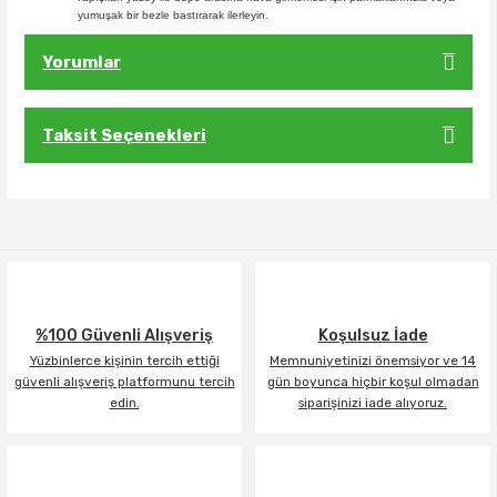
yumuşak bir bezle bastırarak ilerleyin.
Yorumlar
Taksit Seçenekleri
Bu ürüne ilk yorumu siz yapın!
Yorum Yaz
%100 Güvenli Alışveriş
Koşulsuz İade
Yüzbinlerce kişinin tercih ettiği
Memnuniyetinizi önemsiyor ve 14
güvenli alışveriş platformunu tercih
gün boyunca hiçbir koşul olmadan
edin.
siparişinizi iade alıyoruz.