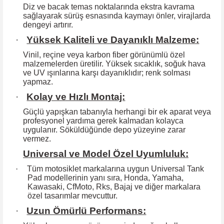
Diz ve bacak temas noktalarında ekstra kavrama
sağlayarak sürüş esnasında kaymayı önler, virajlarda
dengeyi artırır.
·
Yüksek Kaliteli ve Dayanıklı Malzeme:
Vinil, reçine veya karbon fiber görünümlü özel
malzemelerden üretilir. Yüksek
sıcaklık, soğuk hava
ve UV ışınlarına karşı dayanıklıdır; renk solması
yapmaz.
·
Kolay ve Hızlı Montaj:
Güçlü yapışkan tabanıyla herhangi bir ek aparat veya
profesyonel yardıma
gerek kalmadan kolayca
uygulanır. Söküldüğünde depo yüzeyine zarar
vermez.
Universal ve Model Özel Uyumluluk:
·
Tüm motosiklet markalarına uygun Universal Tank
Pad modellerinin yanı sıra, Honda, Yamaha,
Kawasaki, CfMoto, Rks, Bajaj ve diğer markalara
özel tasarımlar mevcuttur.
·
Uzun Ömürlü Performans: