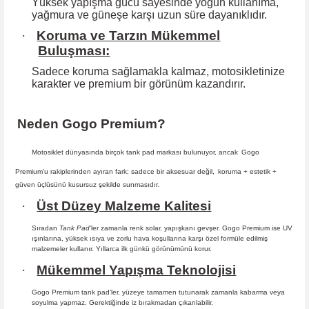
Yüksek yapışma gücü sayesinde yoğun kullanıma,
yağmura ve güneşe karşı
uzun süre dayanıklıdır.
·
Koruma ve Tarzın Mükemmel
Buluşması:
Sadece koruma sağlamakla kalmaz, motosikletinize
karakter ve premium bir
görünüm kazandırır.
Neden Gogo Premium?
Motosiklet dünyasında birçok tank pad markası bulunuyor, ancak
Gogo
Premium
’u rakiplerinden ayıran fark; sadece bir aksesuar değil,
koruma + estetik +
güven
üçlüsünü kusursuz şekilde sunmasıdır
.
·
Üst Düzey Malzeme Kalitesi
Sıradan
Tank Pad
’ler zamanla renk solar, yapışkanı gevşer. Gogo Premium ise UV
ışınlarına, yüksek ısıya ve zorlu hava koşullarına karşı özel formüle edilmiş
malzemeler kullanır. Yıllarca ilk günkü görünümünü korur.
·
Mükemmel Yapışma Teknolojisi
Gogo Premium tank pad’ler, yüzeye tamamen tutunarak zamanla kabarma
veya
soyulma yapmaz. Gerektiğinde iz bırakmadan çıkarılabilir.