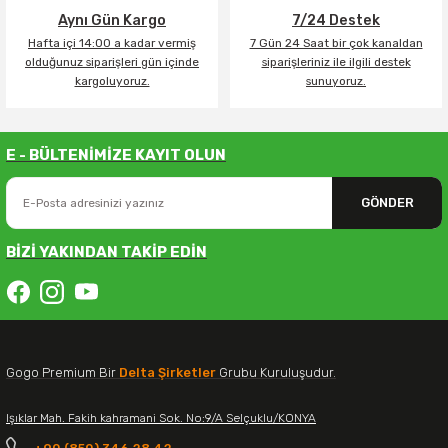
Aynı Gün Kargo
7/24 Destek
Hafta içi 14:00 a kadar vermiş
7 Gün 24 Saat bir çok kanaldan
olduğunuz siparişleri gün içinde
siparişleriniz ile ilgili destek
kargoluyoruz.
sunuyoruz.
E - BÜLTENİMİZE KAYIT OLUN
GÖNDER
BİZİ YAKINDAN TAKİP EDİN
Gogo Premium Bir
Delta Şirketler
Grubu Kuruluşudur.
Işıklar Mah. Fakih kahramani Sok. No:9/A Selçuklu/KONYA