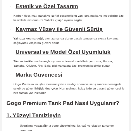
·
Estetik ve Özel Tasarım
Karbon fiber, mat, parlak ve şeffaf seçeneklerin yanı sıra marka ve modelinize özel
kesimlerle motorunuza “fabrika çıkışı” uyumu sağlar.
·
Kaymaz Yüzey ile Güvenli Sürüş
Yalnızca koruma değil, aynı zamanda diz ve bacak temasında ekstra kavrama
sağlayarak virajlarda güveni artırır.
·
Universal ve Model Özel Uyumluluk
Tüm motosiklet markalarıyla uyumlu universal modellerin yanı sıra, Honda,
Yamaha, CfMoto, Rks, Bajaj gibi markalara özel premium kesimler sunar.
·
Marka Güvencesi
Gogo Premium, müşteri memnuniyetine verdiği önem ve satış sonrası desteği ile
sektörde güvenilirliğiyle öne çıkar. Hızlı teslimat, kolay iade ve garanti güvencesi ile
her zaman yanınızdadır.
Gogo Premium Tank Pad Nasıl Uygulanır?
1. Yüzeyi Temizleyin
·
Uygulama yapacağınız depo yüzeyini toz, kir, yağ ve ciladan tamamen
arındırın.