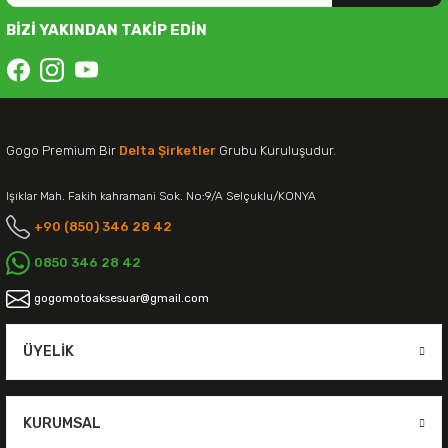
BİZİ YAKINDAN TAKİP EDİN
Gogo Premium Bir
Delta Şirketler
Grubu Kuruluşudur.
Işıklar Mah. Fakih kahramani Sok. No:9/A Selçuklu/KONYA
+90 (850) 346 28 42
0850 346 28 42
gogomotoaksesuar@gmail.com
ÜYELIK
KURUMSAL