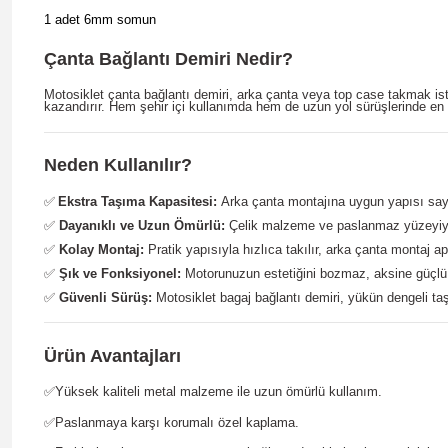
1 adet 6mm somun
Çanta Bağlantı Demiri Nedir?
Motosiklet çanta bağlantı demiri, arka çanta veya top case takmak ist
kazandırır. Hem şehir içi kullanımda hem de uzun yol sürüşlerinde en 
Neden Kullanılır?
✅
Ekstra Taşıma Kapasitesi:
Arka çanta montajına uygun yapısı saye
✅
Dayanıklı ve Uzun Ömürlü:
Çelik malzeme ve paslanmaz yüzeyiyle 
✅
Kolay Montaj:
Pratik yapısıyla hızlıca takılır, arka çanta montaj apa
✅
Şık ve Fonksiyonel:
Motorunuzun estetiğini bozmaz, aksine güçlü 
✅
Güvenli Sürüş:
Motosiklet bagaj bağlantı demiri, yükün dengeli taşı
Ürün Avantajları
✅Yüksek kaliteli metal malzeme ile uzun ömürlü kullanım.
✅Paslanmaya karşı korumalı özel kaplama.