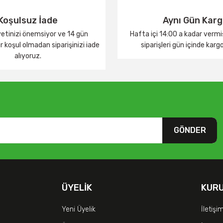
Koşulsuz İade
Aynı Gün Kar
tinizi önemsiyor ve 14 gün
Hafta içi 14:00 a kadar verm
 koşul olmadan siparişinizi iade
siparişleri gün içinde karg
alıyoruz.
GÖNDER
ÜYELIK
KUR
Yeni Üyelik
İletişi