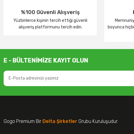
%100 Güvenli Alışveriş
Yüzbinlerce kişinin tercih ettiği güvenli
Memnuniye
alışveriş platformunu tercih edin.
boyunca hiçbir
E - BÜLTENİMİZE KAYIT OLUN
Gogo Premium Bir
Delta Şirketler
Grubu Kuruluşudur.