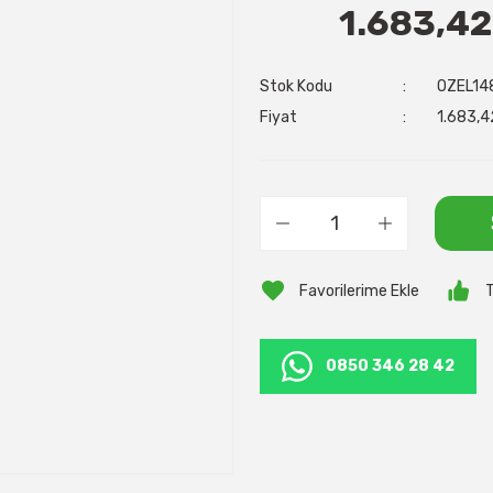
1.683,42
Stok Kodu
OZEL14
Fiyat
1.683,4
T
0850 346 28 42