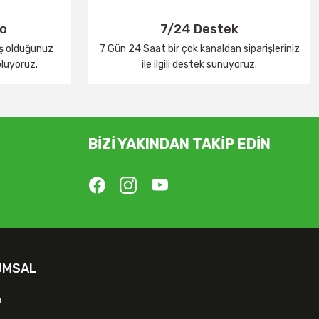
go
7/24 Destek
iş olduğunuz
7 Gün 24 Saat bir çok kanaldan siparişleriniz
oluyoruz.
ile ilgili destek sunuyoruz.
BİZİ YAKINDAN TAKİP EDİN
UMSAL
m