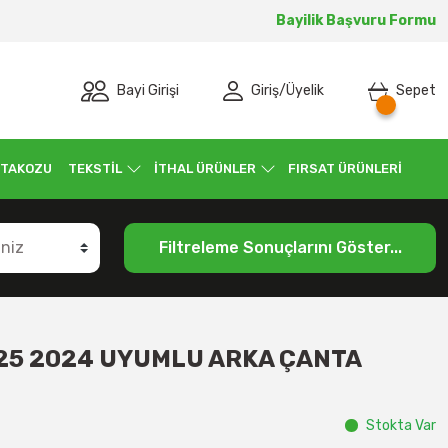
Bayilik Başvuru Formu
Bayi Girişi
Giriş
/
Üyelik
Sepet
 TAKOZU
TEKSTİL
İTHAL ÜRÜNLER
FIRSAT ÜRÜNLERİ
Filtreleme Sonuçlarını Göster...
25 2024 UYUMLU ARKA ÇANTA
Stokta Var