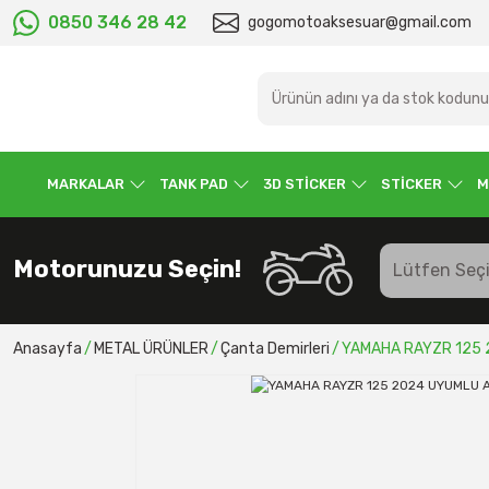
0850 346 28 42
gogomotoaksesuar@gmail.com
MARKALAR
TANK PAD
3D STİCKER
STİCKER
M
Motorunuzu Seçin!
Anasayfa
METAL ÜRÜNLER
Çanta Demirleri
YAMAHA RAYZR 125 