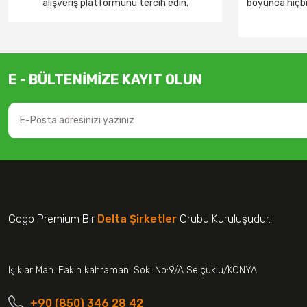
alışveriş platformunu tercih edin.
boyunca hiçbir
E - BÜLTENİMİZE KAYIT OLUN
Gogo Premium Bir
Delta Şirketler
Grubu Kuruluşudur.
Işıklar Mah. Fakih kahramani Sok. No:9/A Selçuklu/KONYA
+90 (850) 346 28 42