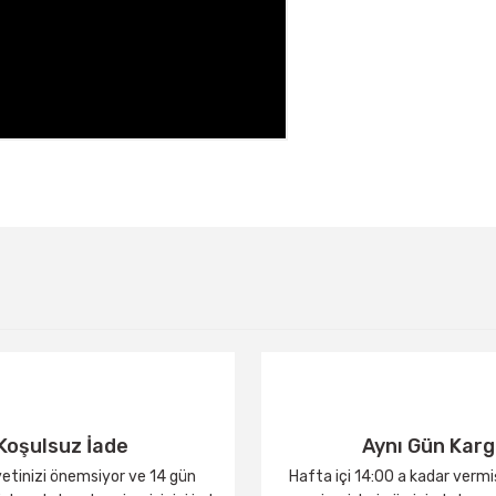
Bu ürüne ilk yorumu siz yapın!
Yorum Yaz
Koşulsuz İade
Aynı Gün Kar
tinizi önemsiyor ve 14 gün
Hafta içi 14:00 a kadar verm