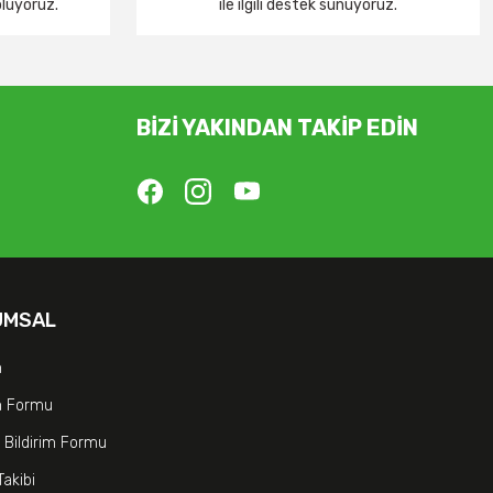
oluyoruz.
ile ilgili destek sunuyoruz.
BİZİ YAKINDAN TAKİP EDİN
UMSAL
m
im Formu
 Bildirim Formu
Takibi