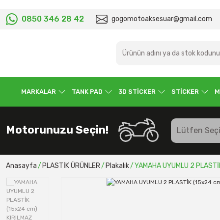
0850 346 28 42
gogomotoaksesuar@gmail.com
MARKALAR
TANK PAD
3D STİCKER
STİCKER
M
Motorunuzu Seçin!
Anasayfa
PLASTİK ÜRÜNLER
Plakalık
YAMAHA UYUMLU 2 PLASTİK