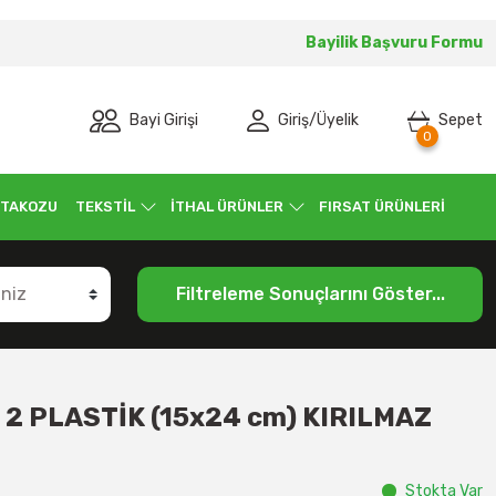
Bayilik Başvuru Formu
Bayi Girişi
Giriş
/
Üyelik
Sepet
0
 TAKOZU
TEKSTİL
İTHAL ÜRÜNLER
FIRSAT ÜRÜNLERİ
Filtreleme Sonuçlarını Göster...
 PLASTİK (15x24 cm) KIRILMAZ
Stokta Var