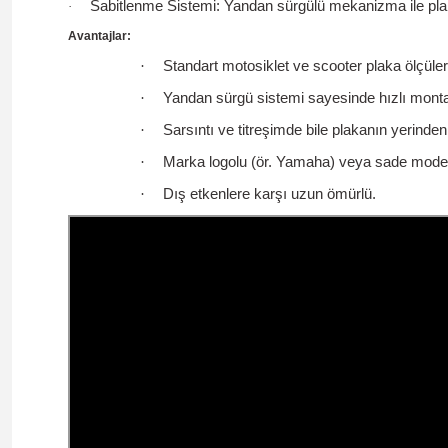
Sabitlenme Sistemi:
Yandan sürgülü mekanizma
ile pla
·
Avantajlar:
·
Standart motosiklet ve scooter plaka ölçüle
·
Yandan sürgü sistemi sayesinde hızlı mont
·
Sarsıntı ve titreşimde bile plakanın yerinden
·
Marka logolu (ör. Yamaha) veya sade model
·
Dış etkenlere karşı uzun ömürlü.