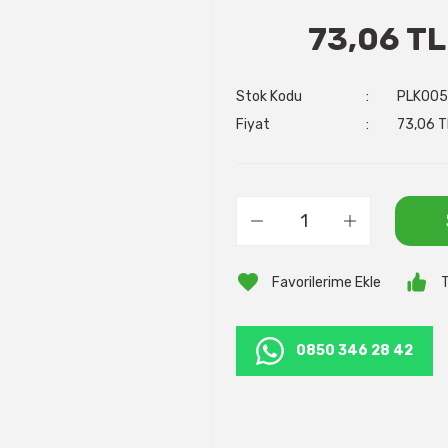
73,06 TL
Stok Kodu
PLK005
Fiyat
73,06 T
T
0850 346 28 42