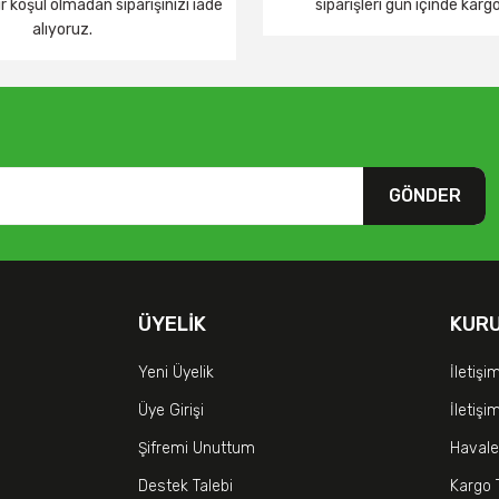
 koşul olmadan siparişinizi iade
siparişleri gün içinde karg
alıyoruz.
GÖNDER
ÜYELIK
KUR
Yeni Üyelik
İletişi
Üye Girişi
İletiş
Şifremi Unuttum
Havale
Destek Talebi
Kargo 