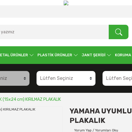
ETAL ÜRÜNLER
PLASTİK ÜRÜNLER
JANT ŞERİDİ
KORUMA
 (15x24 cm) KIRILMAZ PLAKALIK
YAMAHA UYUMLU 2
PLAKALIK
Yorum Yap / Yorumları Oku