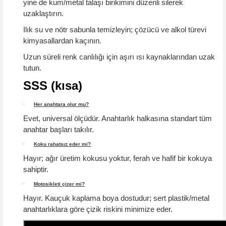
yine de
kum/metal talaşı
birikimini düzenli silerek
uzaklaştırın.
Ilık su ve nötr sabunla temizleyin; çözücü ve alkol türevi
kimyasallardan kaçının.
Uzun süreli renk canlılığı için aşırı ısı kaynaklarından uzak
tutun.
SSS (kısa)
·
Her anahtara olur mu?
Evet, universal ölçüdür. Anahtarlık halkasına standart tüm
anahtar başları takılır.
·
Koku rahatsız eder mi?
Hayır; ağır üretim kokusu yoktur,
ferah ve hafif
bir kokuya
sahiptir.
·
Motosikleti çizer mi?
Hayır.
Kauçuk kaplama boya dostudur; sert plastik/metal
anahtarlıklara göre çizik riskini minimize eder.