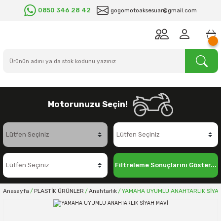
0850 346 28 42
gogomotoaksesuar@gmail.com
Motorunuzu Seçin!
Filtreleme Sonuçlarını Göster...
Anasayfa
PLASTİK ÜRÜNLER
Anahtarlık
YAMAHA UYUMLU ANAHTARLIK SİYAH