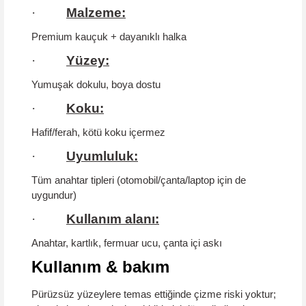
·
Malzeme:
Premium kauçuk + dayanıklı halka
·
Yüzey:
Yumuşak dokulu, boya dostu
·
Koku:
Hafif/ferah,
kötü koku içermez
·
Uyumluluk:
Tüm anahtar tipleri (otomobil/çanta/laptop için de
uygundur)
·
Kullanım alanı:
Anahtar, kartlık, fermuar ucu, çanta içi askı
Kullanım & bakım
Pürüzsüz yüzeylere temas ettiğinde çizme riski yoktur;