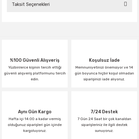
Taksit Seçenekleri
Bu ürüne ilk yorumu siz yapın!
Yorum Yaz
%100 Güvenli Alışveriş
Koşulsuz İade
Yüzbinlerce kişinin tercih ettiği
Memnuniyetinizi önemsiyor ve 14
güvenli alışveriş platformunu tercih
gün boyunca hiçbir koşul olmadan
edin.
siparişinizi iade alıyoruz.
Aynı Gün Kargo
7/24 Destek
Hafta içi 14:00 a kadar vermiş
7 Gün 24 Saat bir çok kanaldan
olduğunuz siparişleri gün içinde
siparişleriniz ile ilgili destek
kargoluyoruz.
sunuyoruz.