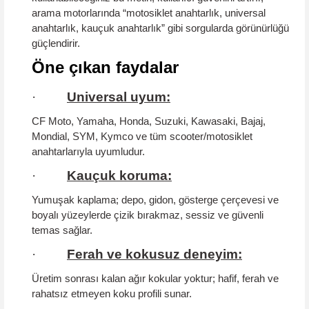
arama motorlarında “motosiklet anahtarlık, universal
anahtarlık, kauçuk anahtarlık” gibi sorgularda görünürlüğü
güçlendirir.
Öne çıkan faydalar
·
Universal uyum:
CF Moto, Yamaha, Honda, Suzuki, Kawasaki, Bajaj,
Mondial, SYM, Kymco ve tüm scooter/motosiklet
anahtarlarıyla uyumludur.
·
Kauçuk koruma:
Yumuşak kaplama; depo, gidon, gösterge çerçevesi ve
boyalı yüzeylerde
çizik bırakmaz
, sessiz ve güvenli
temas sağlar.
·
Ferah ve kokusuz deneyim:
Üretim sonrası kalan ağır kokular yoktur;
hafif, ferah ve
rahatsız etmeyen
koku profili sunar.