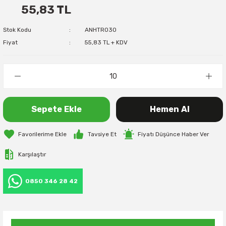
55,83 TL
Stok Kodu
ANHTR030
Fiyat
55,83 TL + KDV
Sepete Ekle
Hemen Al
Tavsiye Et
Fiyatı Düşünce Haber Ver
Karşılaştır
0850 346 28 42