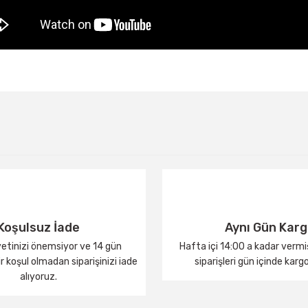
Bu ürüne ilk yorumu siz yapın!
Yorum Yaz
Koşulsuz İade
Aynı Gün Kar
tinizi önemsiyor ve 14 gün
Hafta içi 14:00 a kadar verm
 koşul olmadan siparişinizi iade
siparişleri gün içinde karg
alıyoruz.