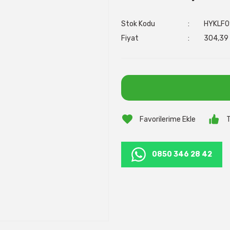
Stok Kodu
HYKLF0
Fiyat
304,39 
T
0850 346 28 42