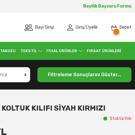
Bayilik Başvuru Formu
Bayi Girişi
Giriş
/
Üyelik
Sepet
 TAKOZU
TEKSTİL
İTHAL ÜRÜNLER
FIRSAT ÜRÜNLERİ
Filtreleme Sonuçlarını Göster...
OLTUK KILIFI SİYAH KIRMIZI
Stokta Yok
TL