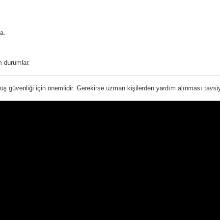
a.
 durumlar.
üş güvenliği için önemlidir. Gerekirse uzman kişilerden yardım alınması tavsiye