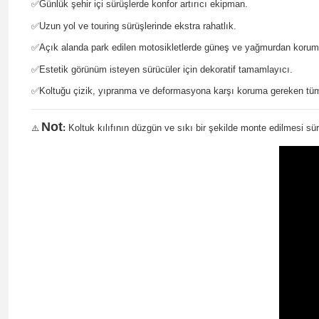
✅
Günlük şehir içi sürüşlerde konfor artırıcı ekipman.
✅
Uzun yol ve touring sürüşlerinde ekstra rahatlık.
✅
Açık alanda park edilen motosikletlerde güneş ve yağmurdan korum
✅
Estetik görünüm isteyen sürücüler için dekoratif tamamlayıcı.
✅
Koltuğu çizik, yıpranma ve deformasyona karşı koruma gereken tüm
Not
:
Koltuk kılıfının düzgün ve sıkı bir şekilde monte edilmesi sür
⚠️