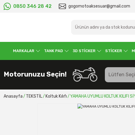
0850 346 28 42
gogomotoaksesuar@gmail.com
MARKALAR
TANK PAD
3D STİCKER
STİCKER
M
Motorunuzu Seçin!
Anasayfa
TEKSTİL
Koltuk Kılıfı
YAMAHA UYUMLU KOLTUK KILIFI Sİ