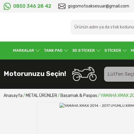
0850 346 28 42
gogomotoaksesuar@gmail.com
MARKALAR
TANK PAD
3D STİCKER
STİCKER
M
Motorunuzu Seçin!
Anasayfa
METAL ÜRÜNLER
Basamak & Paspas
YAMAHA XMAX 20