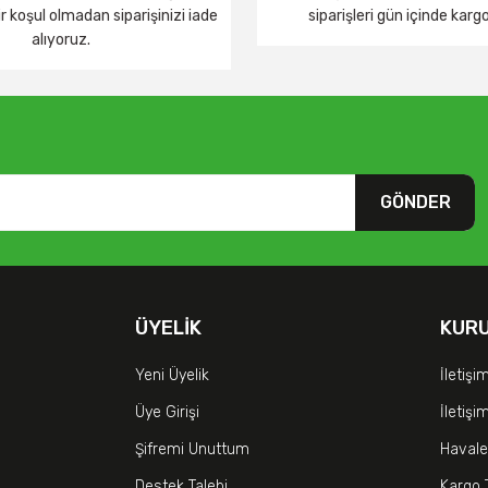
 koşul olmadan siparişinizi iade
siparişleri gün içinde karg
alıyoruz.
GÖNDER
ÜYELIK
KUR
Yeni Üyelik
İletişi
Üye Girişi
İletiş
Şifremi Unuttum
Havale
Destek Talebi
Kargo 