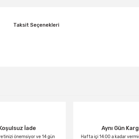
Taksit Seçenekleri
Bu ürüne ilk yorumu siz yapın!
Yorum Yaz
Koşulsuz İade
Aynı Gün Kar
tinizi önemsiyor ve 14 gün
Hafta içi 14:00 a kadar verm