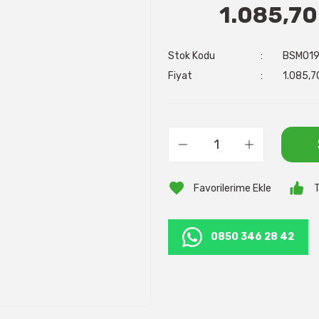
1.085,70
Stok Kodu
BSM01
Fiyat
1.085,7
T
0850 346 28 42