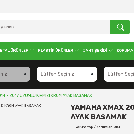
ETAL ÜRÜNLER
PLASTİK ÜRÜNLER
JANT ŞERİDİ
KORUMA
14 - 2017 UYUMLU KIRMIZI KROM AYAK BASAMAK
YAMAHA XMAX 201
AYAK BASAMAK
Yorum Yap / Yorumları Oku