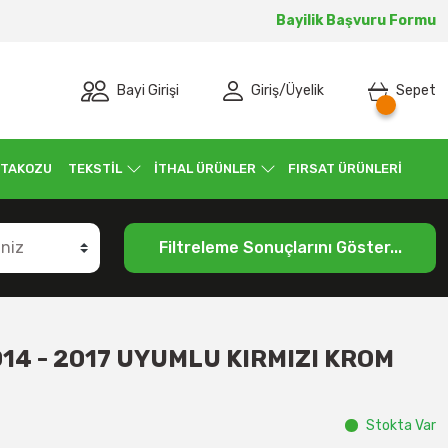
Bayilik Başvuru Formu
Bayi Girişi
Giriş
/
Üyelik
Sepet
 TAKOZU
TEKSTİL
İTHAL ÜRÜNLER
FIRSAT ÜRÜNLERİ
Filtreleme Sonuçlarını Göster...
4 - 2017 UYUMLU KIRMIZI KROM
Stokta Var