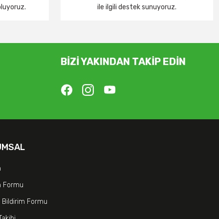
oluyoruz.
ile ilgili destek sunuyoruz.
BİZİ YAKINDAN TAKİP EDİN
UMSAL
m
im Formu
 Bildirim Formu
Takibi