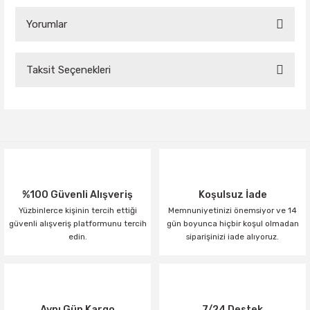
Yorumlar
Taksit Seçenekleri
Bu ürüne ilk yorumu siz yapın!
Yorum Yaz
%100 Güvenli Alışveriş
Koşulsuz İade
Yüzbinlerce kişinin tercih ettiği
Memnuniyetinizi önemsiyor ve 14
güvenli alışveriş platformunu tercih
gün boyunca hiçbir koşul olmadan
edin.
siparişinizi iade alıyoruz.
Aynı Gün Kargo
7/24 Destek