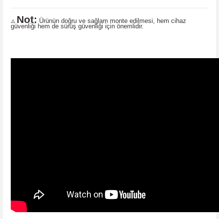
Not:
Ürünün doğru ve sağlam monte edilmesi, hem cihaz
⚠️
güvenliği hem de sürüş güvenliği için önemlidir.