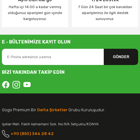
Hafta içi 14:00 a kadar vermiş
7 Gün 24 Saat bir çok kanaldan
olduğunuz siparişleri gün içinde
siparişleriniz ile ilgili destek
kargoluyoruz.
sunuyoruz.
E - BÜLTENİMİZE KAYIT OLUN
GÖNDER
BİZİ YAKINDAN TAKİP EDİN
Gogo Premium Bir
Delta Şirketler
Grubu Kuruluşudur.
Işıklar Mah. Fakih kahramani Sok. No:9/A Selçuklu/KONYA
+90 (850) 346 28 42