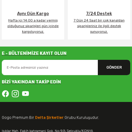
Aynı Gün Kargo
7/24 Destek
Hafta içi 14:00 a kadar vermiş
7 Gün 24 Saat bir çok kanaldan
olduğunuz siparişleri gün içinde
siparişleriniz ile ilgili destek
kargoluyoruz.
sunuyoruz.
E - BÜLTENİMİZE KAYIT OLUN
GÖNDER
BİZİ YAKINDAN TAKİP EDİN
Gogo Premium Bir
Delta Şirketler
Grubu Kuruluşudur.
Işıklar Mah. Fakih kahramani Sok. No:9/A Selçuklu/KONYA