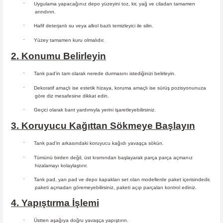
·
Uygulama yapacağınız depo yüzeyini toz, kir, yağ ve ciladan tamamen
arındırın.
·
Hafif deterjanlı su veya alkol bazlı temizleyici ile silin.
·
Yüzey tamamen kuru olmalıdır.
2. Konumu Belirleyin
·
Tank pad’in tam olarak nerede durmasını istediğinizi belirleyin.
·
Dekoratif amaçlı ise estetik hizaya, koruma amaçlı ise sürüş
pozisyonunuza
göre diz mesafesine dikkat edin.
·
Geçici olarak bant yardımıyla yerini işaretleyebilirsiniz.
3. Koruyucu Kağıttan Sökmeye Başlayın
·
Tank pad’in arkasındaki koruyucu kağıdı yavaşça sökün.
·
Tümünü birden değil, üst kısmından başlayarak parça parça açmanız
hizalamayı kolaylaştırır.
·
Tank pad, yan pad ve depo kapakları set olan modellerde paket içerisindedir,
paketi açmadan göremeyebilirsiniz, paketi açıp parçaları
kontrol ediniz.
4. Yapıştırma İşlemi
·
Üstten aşağıya doğru yavaşça yapıştırın.