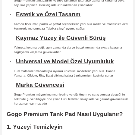
Gogo Premium tank pad’ler, yüzeye tamamen tutunarak zamanla kabarma
veya
soyulma yapmaz. Gerektiğinde iz bırakmadan çıkarılabilir.
·
Estetik ve Özel Tasarım
Karbon fiber, mat, parlak ve şeffaf seçeneklerin yanı sıra marka ve modelinize özel
kesimlerle motorunuza “fabrika çıkışı” uyumu sağlar.
·
Kaymaz Yüzey ile Güvenli Sürüş
Yalnızca koruma değil, aynı zamanda diz ve bacak temasında ekstra kavrama
sağlayarak virajlarda güveni artırır.
·
Universal ve Model Özel Uyumluluk
Tüm motosiklet markalarıyla uyumlu universal modellerin yanı sıra, Honda,
Yamaha, CfMoto, Rks, Bajaj gibi markalara özel premium kesimler sunar.
·
Marka Güvencesi
Gogo Premium, müşteri memnuniyetine verdiği önem ve satış sonrası desteği ile
sektörde güvenilirliğiyle öne çıkar. Hızlı teslimat, kolay iade ve garanti güvencesi ile
her zaman yanınızdadır.
Gogo Premium Tank Pad Nasıl Uygulanır?
1. Yüzeyi Temizleyin