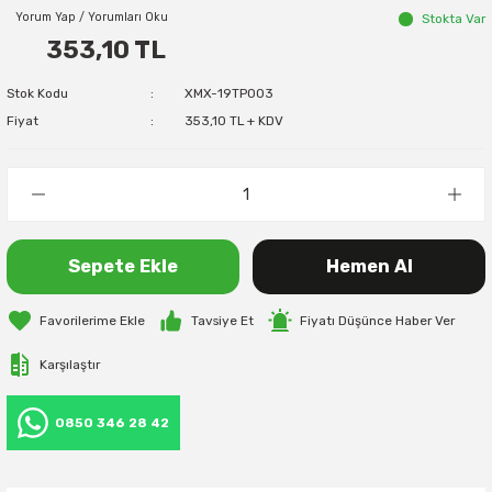
Yorum Yap / Yorumları Oku
Stokta Var
353,10 TL
Stok Kodu
XMX-19TP003
Fiyat
353,10 TL + KDV
Sepete Ekle
Hemen Al
Tavsiye Et
Fiyatı Düşünce Haber Ver
Karşılaştır
0850 346 28 42