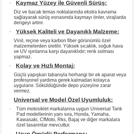
·
Kaymaz Yüzey ile Güvenli Sürüş:
Diz ve bacak temas noktalarında ekstra kavrama
sağlayarak sürüş esnasında kaymayı önler, virajlarda
dengeyi artırır.
·
Yüksek Kaliteli ve Dayanıklı Malzeme:
Vinil, reçine veya karbon fiber görünümlü özel
malzemelerden üretilir. Yüksek
sıcaklık, soğuk hava
ve UV ışınlarına karşı dayanıklıdır; renk solması
yapmaz.
·
Kolay ve Hızlı Montaj:
Güçlü yapışkan tabanıyla herhangi bir ek aparat veya
profesyonel yardıma
gerek kalmadan kolayca
uygulanır. Söküldüğünde depo yüzeyine zarar
vermez.
Universal ve Model Özel Uyumluluk:
·
Tüm motosiklet markalarına uygun Universal Tank
Pad modellerinin yanı sıra, Honda, Yamaha,
Kawasaki, CfMoto, Rks, Bajaj ve diğer markalara
özel tasarımlar mevcuttur.
·
Uzun Ömürlü Performans: