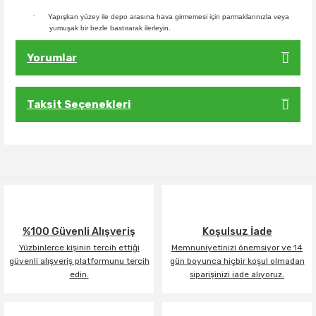
·
Yapışkan yüzey ile depo arasına hava girmemesi için parmaklarınızla veya
yumuşak bir bezle bastırarak ilerleyin.
Yorumlar
Taksit Seçenekleri
Bu ürüne ilk yorumu siz yapın!
Yorum Yaz
%100 Güvenli Alışveriş
Koşulsuz İade
Yüzbinlerce kişinin tercih ettiği
Memnuniyetinizi önemsiyor ve 14
güvenli alışveriş platformunu tercih
gün boyunca hiçbir koşul olmadan
edin.
siparişinizi iade alıyoruz.