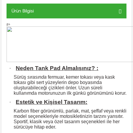
Ürün Bilgisi
p>
·
Neden Tank Pad Almalısınız? :
Sürüş
sırasında
fermuar, kemer tokası veya kask
tokası gibi sert yüzeylerin
depo boyasında
oluşturabileceği çizikleri önler. Uzun süreli
kullanımda motorunuzun ilk günkü görünümünü korur.
·
Estetik ve Kişisel Tasarım:
Karbon fiber görünümlü, parlak, mat, şeffaf veya renkli
model seçenekleriyle motosikletinizin tarzını yansıtır.
Sportif, klasik veya özel tasarım seçenekleri ile
her
sürücüye hitap eder
.