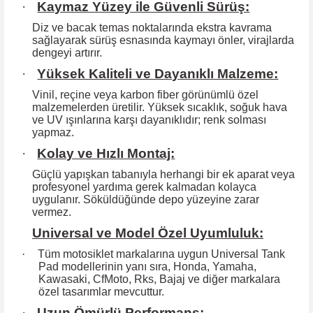
·
Kaymaz Yüzey ile Güvenli Sürüş:
Diz ve bacak temas noktalarında ekstra kavrama
sağlayarak sürüş esnasında kaymayı önler, virajlarda
dengeyi artırır.
·
Yüksek Kaliteli ve Dayanıklı Malzeme:
Vinil, reçine veya karbon fiber görünümlü özel
malzemelerden üretilir. Yüksek
sıcaklık, soğuk hava
ve UV ışınlarına karşı dayanıklıdır; renk solması
yapmaz.
·
Kolay ve Hızlı Montaj:
Güçlü yapışkan tabanıyla herhangi bir ek aparat veya
profesyonel yardıma
gerek kalmadan kolayca
uygulanır. Söküldüğünde depo yüzeyine zarar
vermez.
Universal ve Model Özel Uyumluluk:
·
Tüm motosiklet markalarına uygun Universal Tank
Pad modellerinin yanı sıra, Honda, Yamaha,
Kawasaki, CfMoto, Rks, Bajaj ve diğer markalara
özel tasarımlar mevcuttur.
·
Uzun Ömürlü Performans: