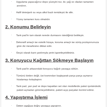
·
Uygulama yapacağınız depo yüzeyini toz, kir, yağ ve ciladan tamamen
arındırın.
·
Hafif deterjanlı su veya alkol bazlı temizleyici ile silin.
·
Yüzey tamamen kuru olmalıdır.
2. Konumu Belirleyin
·
Tank pad’in tam olarak nerede durmasını istediğinizi belirleyin.
·
Dekoratif amaçlı ise estetik hizaya, koruma amaçlı ise sürüş
pozisyonunuza
göre diz mesafesine dikkat edin.
·
Geçici olarak bant yardımıyla yerini işaretleyebilirsiniz.
3. Koruyucu Kağıttan Sökmeye Başlayın
·
Tank pad’in arkasındaki koruyucu kağıdı yavaşça sökün.
·
Tümünü birden değil, üst kısmından başlayarak parça parça açmanız
hizalamayı kolaylaştırır.
·
Tank pad, yan pad ve depo kapakları set olan modellerde paket içerisindedir,
paketi açmadan göremeyebilirsiniz, paketi açıp parçaları
kontrol ediniz.
4. Yapıştırma İşlemi
·
Üstten aşağıya doğru yavaşça yapıştırın.