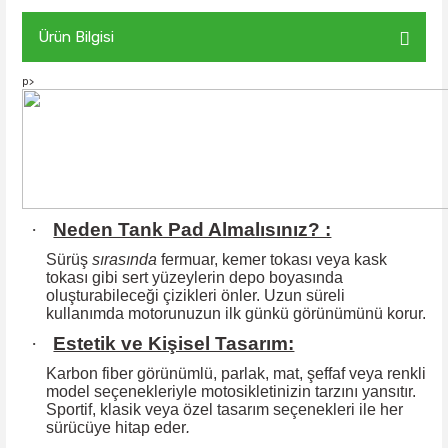
Ürün Bilgisi
p>
·
Neden Tank Pad Almalısınız? :
Sürüş
sırasında
fermuar, kemer tokası veya kask
tokası gibi sert yüzeylerin
depo boyasında
oluşturabileceği çizikleri önler. Uzun süreli
kullanımda motorunuzun ilk günkü görünümünü korur.
·
Estetik ve Kişisel Tasarım:
Karbon fiber görünümlü, parlak, mat, şeffaf veya renkli
model seçenekleriyle motosikletinizin tarzını yansıtır.
Sportif, klasik veya özel tasarım seçenekleri ile
her
sürücüye hitap eder
.