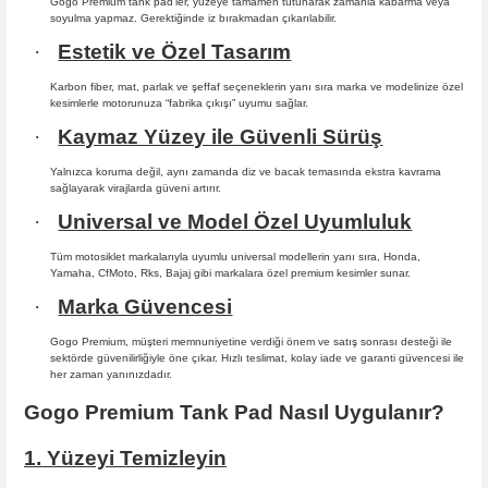
Gogo Premium tank pad’ler, yüzeye tamamen tutunarak zamanla kabarma
veya
soyulma yapmaz. Gerektiğinde iz bırakmadan çıkarılabilir.
·
Estetik ve Özel Tasarım
Karbon fiber, mat, parlak ve şeffaf seçeneklerin yanı sıra marka ve modelinize özel
kesimlerle motorunuza “fabrika çıkışı” uyumu sağlar.
·
Kaymaz Yüzey ile Güvenli Sürüş
Yalnızca koruma değil, aynı zamanda diz ve bacak temasında ekstra kavrama
sağlayarak virajlarda güveni artırır.
·
Universal ve Model Özel Uyumluluk
Tüm motosiklet markalarıyla uyumlu universal modellerin yanı sıra, Honda,
Yamaha, CfMoto, Rks, Bajaj gibi markalara özel premium kesimler sunar.
·
Marka Güvencesi
Gogo Premium, müşteri memnuniyetine verdiği önem ve satış sonrası desteği ile
sektörde güvenilirliğiyle öne çıkar. Hızlı teslimat, kolay iade ve garanti güvencesi ile
her zaman yanınızdadır.
Gogo Premium Tank Pad Nasıl Uygulanır?
1. Yüzeyi Temizleyin