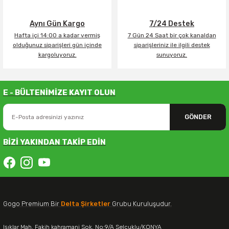
Aynı Gün Kargo
7/24 Destek
Hafta içi 14:00 a kadar vermiş
7 Gün 24 Saat bir çok kanaldan
olduğunuz siparişleri gün içinde
siparişleriniz ile ilgili destek
kargoluyoruz.
sunuyoruz.
E - BÜLTENİMİZE KAYIT OLUN
GÖNDER
BİZİ YAKINDAN TAKİP EDİN
Gogo Premium Bir
Delta Şirketler
Grubu Kuruluşudur.
Işıklar Mah. Fakih kahramani Sok. No:9/A Selçuklu/KONYA