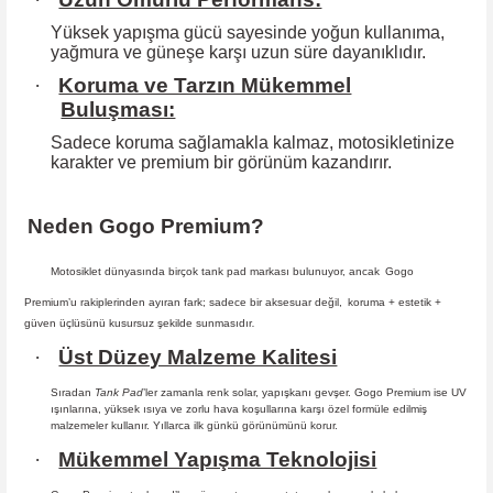
Yüksek yapışma gücü sayesinde yoğun kullanıma,
yağmura ve güneşe karşı
uzun süre dayanıklıdır.
·
Koruma ve Tarzın Mükemmel
Buluşması:
Sadece koruma sağlamakla kalmaz, motosikletinize
karakter ve premium bir
görünüm kazandırır.
Neden Gogo Premium?
Motosiklet dünyasında birçok tank pad markası bulunuyor, ancak
Gogo
Premium
’u rakiplerinden ayıran fark; sadece bir aksesuar değil,
koruma + estetik +
güven
üçlüsünü kusursuz şekilde sunmasıdır
.
·
Üst Düzey Malzeme Kalitesi
Sıradan
Tank Pad
’ler zamanla renk solar, yapışkanı gevşer. Gogo Premium ise UV
ışınlarına, yüksek ısıya ve zorlu hava koşullarına karşı özel formüle edilmiş
malzemeler kullanır. Yıllarca ilk günkü görünümünü korur.
·
Mükemmel Yapışma Teknolojisi