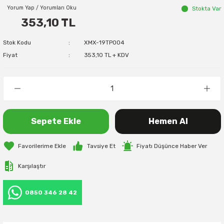
Yorum Yap / Yorumları Oku
Stokta Var
353,10 TL
Stok Kodu
XMX-19TP004
Fiyat
353,10 TL + KDV
Sepete Ekle
Hemen Al
Tavsiye Et
Fiyatı Düşünce Haber Ver
Karşılaştır
0850 346 28 42