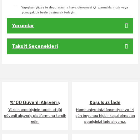
·
Yapışkan yüzey ile depo arasına hava girmemesi için parmaklarınızla veya
yumuşak bir bezle bastırarak ilerleyin.
Yorumlar
Taksit Seçenekleri
Bu ürüne ilk yorumu siz yapın!
Yorum Yaz
%100 Güvenli Alışveriş
Koşulsuz İade
Yüzbinlerce kişinin tercih ettiği
Memnuniyetinizi önemsiyor ve 14
güvenli alışveriş platformunu tercih
gün boyunca hiçbir koşul olmadan
edin.
siparişinizi iade alıyoruz.