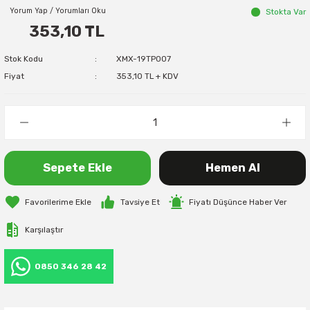
Yorum Yap / Yorumları Oku
Stokta Var
353,10 TL
Stok Kodu
XMX-19TP007
Fiyat
353,10 TL + KDV
Sepete Ekle
Hemen Al
Tavsiye Et
Fiyatı Düşünce Haber Ver
Karşılaştır
0850 346 28 42