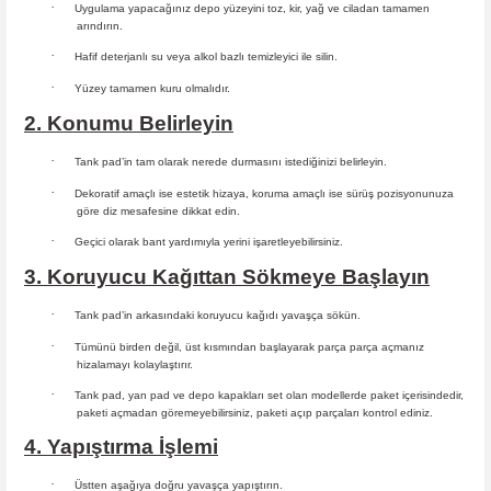
·
Uygulama yapacağınız depo yüzeyini toz, kir, yağ ve ciladan tamamen
arındırın.
·
Hafif deterjanlı su veya alkol bazlı temizleyici ile silin.
·
Yüzey tamamen kuru olmalıdır.
2. Konumu Belirleyin
·
Tank pad’in tam olarak nerede durmasını istediğinizi belirleyin.
·
Dekoratif amaçlı ise estetik hizaya, koruma amaçlı ise sürüş
pozisyonunuza
göre diz mesafesine dikkat edin.
·
Geçici olarak bant yardımıyla yerini işaretleyebilirsiniz.
3. Koruyucu Kağıttan Sökmeye Başlayın
·
Tank pad’in arkasındaki koruyucu kağıdı yavaşça sökün.
·
Tümünü birden değil, üst kısmından başlayarak parça parça açmanız
hizalamayı kolaylaştırır.
·
Tank pad, yan pad ve depo kapakları set olan modellerde paket içerisindedir,
paketi açmadan göremeyebilirsiniz, paketi açıp parçaları
kontrol ediniz.
4. Yapıştırma İşlemi
·
Üstten aşağıya doğru yavaşça yapıştırın.