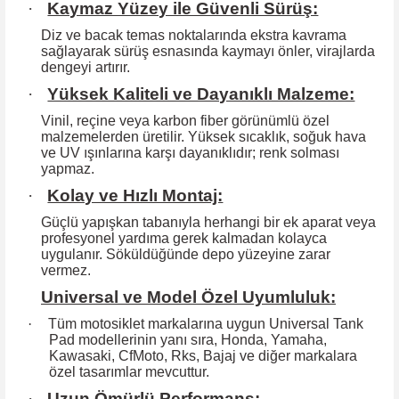
·
Kaymaz Yüzey ile Güvenli Sürüş:
Diz ve bacak temas noktalarında ekstra kavrama
sağlayarak sürüş esnasında kaymayı önler, virajlarda
dengeyi artırır.
·
Yüksek Kaliteli ve Dayanıklı Malzeme:
Vinil, reçine veya karbon fiber görünümlü özel
malzemelerden üretilir. Yüksek
sıcaklık, soğuk hava
ve UV ışınlarına karşı dayanıklıdır; renk solması
yapmaz.
·
Kolay ve Hızlı Montaj:
Güçlü yapışkan tabanıyla herhangi bir ek aparat veya
profesyonel yardıma
gerek kalmadan kolayca
uygulanır. Söküldüğünde depo yüzeyine zarar
vermez.
Universal ve Model Özel Uyumluluk:
·
Tüm motosiklet markalarına uygun Universal Tank
Pad modellerinin yanı sıra, Honda, Yamaha,
Kawasaki, CfMoto, Rks, Bajaj ve diğer markalara
özel tasarımlar mevcuttur.
·
Uzun Ömürlü Performans: