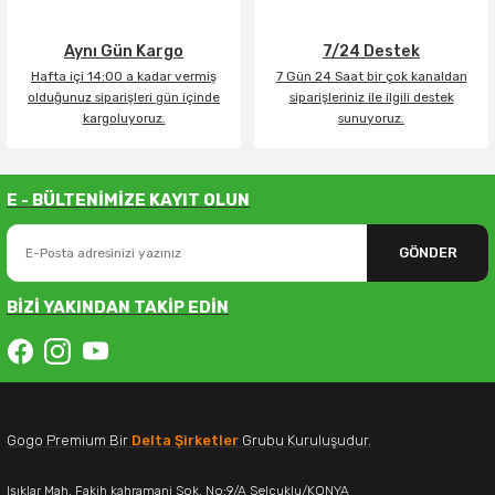
Aynı Gün Kargo
7/24 Destek
Hafta içi 14:00 a kadar vermiş
7 Gün 24 Saat bir çok kanaldan
olduğunuz siparişleri gün içinde
siparişleriniz ile ilgili destek
kargoluyoruz.
sunuyoruz.
E - BÜLTENİMİZE KAYIT OLUN
GÖNDER
BİZİ YAKINDAN TAKİP EDİN
Gogo Premium Bir
Delta Şirketler
Grubu Kuruluşudur.
Işıklar Mah. Fakih kahramani Sok. No:9/A Selçuklu/KONYA