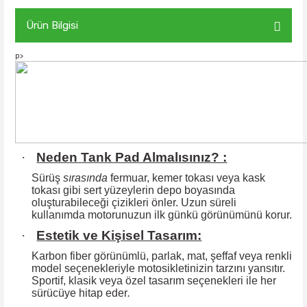
Ürün Bilgisi
p>
·
Neden Tank Pad Almalısınız? :
Sürüş
sırasında
fermuar, kemer tokası veya kask
tokası gibi sert yüzeylerin
depo boyasında
oluşturabileceği çizikleri önler. Uzun süreli
kullanımda motorunuzun ilk günkü görünümünü korur.
·
Estetik ve Kişisel Tasarım:
Karbon fiber görünümlü, parlak, mat, şeffaf veya renkli
model seçenekleriyle motosikletinizin tarzını yansıtır.
Sportif, klasik veya özel tasarım seçenekleri ile
her
sürücüye hitap eder
.