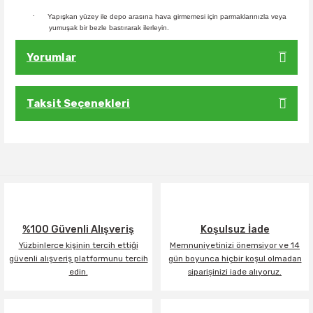
·
Yapışkan yüzey ile depo arasına hava girmemesi için parmaklarınızla veya
yumuşak bir bezle bastırarak ilerleyin.
Yorumlar
Taksit Seçenekleri
Bu ürüne ilk yorumu siz yapın!
Yorum Yaz
%100 Güvenli Alışveriş
Koşulsuz İade
Yüzbinlerce kişinin tercih ettiği
Memnuniyetinizi önemsiyor ve 14
güvenli alışveriş platformunu tercih
gün boyunca hiçbir koşul olmadan
edin.
siparişinizi iade alıyoruz.