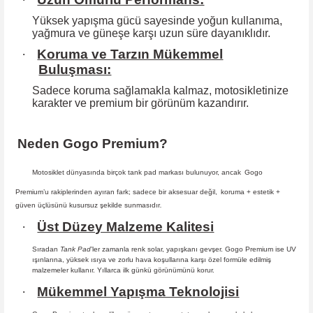
Yüksek yapışma gücü sayesinde yoğun kullanıma,
yağmura ve güneşe karşı
uzun süre dayanıklıdır.
·
Koruma ve Tarzın Mükemmel
Buluşması:
Sadece koruma sağlamakla kalmaz, motosikletinize
karakter ve premium bir
görünüm kazandırır.
Neden Gogo Premium?
Motosiklet dünyasında birçok tank pad markası bulunuyor, ancak
Gogo
Premium
’u rakiplerinden ayıran fark; sadece bir aksesuar değil,
koruma + estetik +
güven
üçlüsünü kusursuz şekilde sunmasıdır
.
·
Üst Düzey Malzeme Kalitesi
Sıradan
Tank Pad
’ler zamanla renk solar, yapışkanı gevşer. Gogo Premium ise UV
ışınlarına, yüksek ısıya ve zorlu hava koşullarına karşı özel formüle edilmiş
malzemeler kullanır. Yıllarca ilk günkü görünümünü korur.
·
Mükemmel Yapışma Teknolojisi