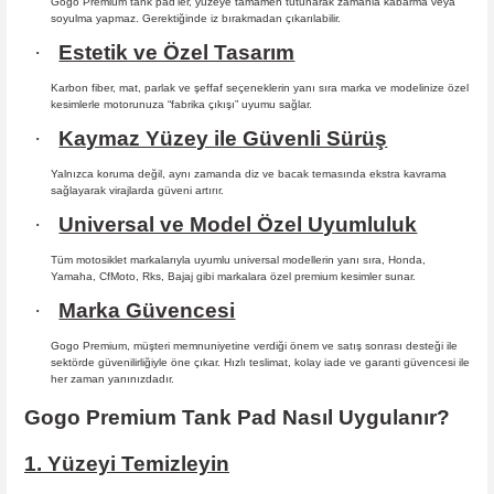
Gogo Premium tank pad’ler, yüzeye tamamen tutunarak zamanla kabarma
veya
soyulma yapmaz. Gerektiğinde iz bırakmadan çıkarılabilir.
·
Estetik ve Özel Tasarım
Karbon fiber, mat, parlak ve şeffaf seçeneklerin yanı sıra marka ve modelinize özel
kesimlerle motorunuza “fabrika çıkışı” uyumu sağlar.
·
Kaymaz Yüzey ile Güvenli Sürüş
Yalnızca koruma değil, aynı zamanda diz ve bacak temasında ekstra kavrama
sağlayarak virajlarda güveni artırır.
·
Universal ve Model Özel Uyumluluk
Tüm motosiklet markalarıyla uyumlu universal modellerin yanı sıra, Honda,
Yamaha, CfMoto, Rks, Bajaj gibi markalara özel premium kesimler sunar.
·
Marka Güvencesi
Gogo Premium, müşteri memnuniyetine verdiği önem ve satış sonrası desteği ile
sektörde güvenilirliğiyle öne çıkar. Hızlı teslimat, kolay iade ve garanti güvencesi ile
her zaman yanınızdadır.
Gogo Premium Tank Pad Nasıl Uygulanır?
1. Yüzeyi Temizleyin