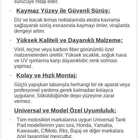
sürücüye hitap eder
.
·
Kaymaz Yüzey ile Güvenli Sürüş:
Diz ve bacak temas noktalarında ekstra kavrama
sağlayarak sürüş esnasında kaymayı önler, virajlarda
dengeyi artırır.
·
Yüksek Kaliteli ve Dayanıklı Malzeme:
Vinil, reçine veya karbon fiber görünümlü özel
malzemelerden üretilir. Yüksek
sıcaklık, soğuk hava
ve UV ışınlarına karşı dayanıklıdır; renk solması
yapmaz.
·
Kolay ve Hızlı Montaj:
Güçlü yapışkan tabanıyla herhangi bir ek aparat veya
profesyonel yardıma
gerek kalmadan kolayca
uygulanır. Söküldüğünde depo yüzeyine zarar
vermez.
Universal ve Model Özel Uyumluluk:
·
Tüm motosiklet markalarına uygun Universal Tank
Pad modellerinin yanı sıra, Honda, Yamaha,
Kawasaki, CfMoto, Rks, Bajaj ve diğer markalara
özel tasarımlar mevcuttur.