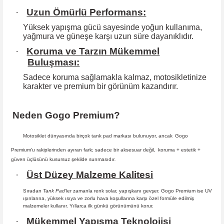
·
Uzun Ömürlü Performans:
Yüksek yapışma gücü sayesinde yoğun kullanıma,
yağmura ve güneşe karşı
uzun süre dayanıklıdır.
·
Koruma ve Tarzın Mükemmel
Buluşması:
Sadece koruma sağlamakla kalmaz, motosikletinize
karakter ve premium bir
görünüm kazandırır.
Neden Gogo Premium?
Motosiklet dünyasında birçok tank pad markası bulunuyor, ancak
Gogo
Premium
’u rakiplerinden ayıran fark; sadece bir aksesuar değil,
koruma + estetik +
güven
üçlüsünü kusursuz şekilde sunmasıdır
.
·
Üst Düzey Malzeme Kalitesi
Sıradan
Tank Pad
’ler zamanla renk solar, yapışkanı gevşer. Gogo Premium ise UV
ışınlarına, yüksek ısıya ve zorlu hava koşullarına karşı özel formüle edilmiş
malzemeler kullanır. Yıllarca ilk günkü görünümünü korur.
·
Mükemmel Yapışma Teknolojisi