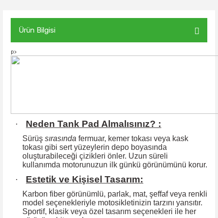
Ürün Bilgisi
p>
·
Neden Tank Pad Almalısınız? :
Sürüş
sırasında
fermuar, kemer tokası veya kask
tokası gibi sert yüzeylerin
depo boyasında
oluşturabileceği çizikleri önler. Uzun süreli
kullanımda motorunuzun ilk günkü görünümünü korur.
·
Estetik ve Kişisel Tasarım:
Karbon fiber görünümlü, parlak, mat, şeffaf veya renkli
model seçenekleriyle motosikletinizin tarzını yansıtır.
Sportif, klasik veya özel tasarım seçenekleri ile
her