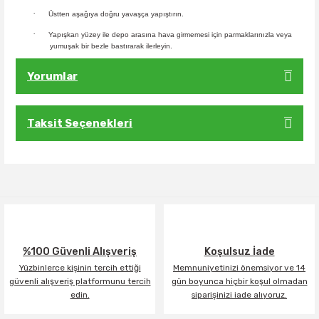
·
Üstten aşağıya doğru yavaşça yapıştırın.
·
Yapışkan yüzey ile depo arasına hava girmemesi için parmaklarınızla veya
yumuşak bir bezle bastırarak ilerleyin.
Yorumlar
Taksit Seçenekleri
Bu ürüne ilk yorumu siz yapın!
Yorum Yaz
%100 Güvenli Alışveriş
Koşulsuz İade
Yüzbinlerce kişinin tercih ettiği
Memnuniyetinizi önemsiyor ve 14
güvenli alışveriş platformunu tercih
gün boyunca hiçbir koşul olmadan
edin.
siparişinizi iade alıyoruz.