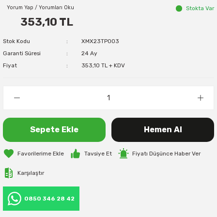
Yorum Yap / Yorumları Oku
Stokta Var
353,10 TL
Stok Kodu
XMX23TP003
Garanti Süresi
24 Ay
Fiyat
353,10 TL + KDV
Sepete Ekle
Hemen Al
Tavsiye Et
Fiyatı Düşünce Haber Ver
Karşılaştır
0850 346 28 42