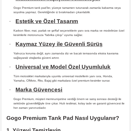
Gogo Premium tank pad’ler, yüzeye tamamen tutunarak zamanla kabarma
veya
soyulma yapmaz. Gerektiğinde iz bırakmadan çıkarılabilir.
·
Estetik ve Özel Tasarım
Karbon fiber, mat, parlak ve şeffaf seçeneklerin yanı sıra marka ve modelinize özel
kesimlerle motorunuza “fabrika çıkışı” uyumu sağlar.
·
Kaymaz Yüzey ile Güvenli Sürüş
Yalnızca koruma değil, aynı zamanda diz ve bacak temasında ekstra kavrama
sağlayarak virajlarda güveni artırır.
·
Universal ve Model Özel Uyumluluk
Tüm motosiklet markalarıyla uyumlu universal modellerin yanı sıra, Honda,
Yamaha, CfMoto, Rks, Bajaj gibi markalara özel premium kesimler sunar.
·
Marka Güvencesi
Gogo Premium, müşteri memnuniyetine verdiği önem ve satış sonrası desteği ile
sektörde güvenilirliğiyle öne çıkar. Hızlı teslimat, kolay iade ve garanti güvencesi ile
her zaman yanınızdadır.
Gogo Premium Tank Pad Nasıl Uygulanır?
1. Yüzeyi Temizleyin