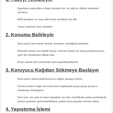
·
Uygulama yapacağınız depo yüzeyini toz, kir, yağ ve ciladan tamamen
arındırın.
·
Hafif deterjanlı su veya alkol bazlı temizleyici ile silin.
·
Yüzey tamamen kuru olmalıdır.
2. Konumu Belirleyin
·
Tank pad’in tam olarak nerede durmasını istediğinizi belirleyin.
·
Dekoratif amaçlı ise estetik hizaya, koruma amaçlı ise sürüş
pozisyonunuza
göre diz mesafesine dikkat edin.
·
Geçici olarak bant yardımıyla yerini işaretleyebilirsiniz.
3. Koruyucu Kağıttan Sökmeye Başlayın
·
Tank pad’in arkasındaki koruyucu kağıdı yavaşça sökün.
·
Tümünü birden değil, üst kısmından başlayarak parça parça açmanız
hizalamayı kolaylaştırır.
·
Tank pad, yan pad ve depo kapakları set olan modellerde paket içerisindedir,
paketi açmadan göremeyebilirsiniz, paketi açıp parçaları
kontrol ediniz.
4. Yapıştırma İşlemi