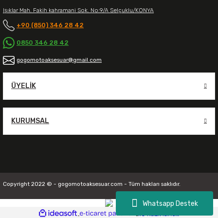
Işıklar Mah. Fakih kahramani Sok. No:9/A Selçuklu/KONYA
+90 (850) 346 28 42
0850 346 28 42
gogomotoaksesuar@gmail.com
ÜYELIK
KURUMSAL
Copyright 2022 © - gogomotoaksesuar.com - Tüm hakları saklıdır.
Whatsapp Destek
ideasoft
ile
e-