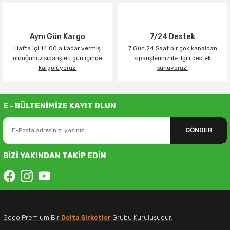
Aynı Gün Kargo
7/24 Destek
Hafta içi 14:00 a kadar vermiş
7 Gün 24 Saat bir çok kanaldan
olduğunuz siparişleri gün içinde
siparişleriniz ile ilgili destek
kargoluyoruz.
sunuyoruz.
E - BÜLTENİMİZE KAYIT OLUN
GÖNDER
BİZİ YAKINDAN TAKİP EDİN
Gogo Premium Bir
Delta Şirketler
Grubu Kuruluşudur.