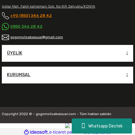
Işıklar Mah. Fakih kahramani Sok. No:9/A Selçuklu/KONYA
+90 (850) 346 28 42
0850 346 28 42
gogomotoaksesuar@gmail.com
ÜYELIK
KURUMSAL
Copyright 2022 © - gogomotoaksesuar.com - Tüm hakları saklıdır.
Whatsapp Destek
ideasoft
ile
e-