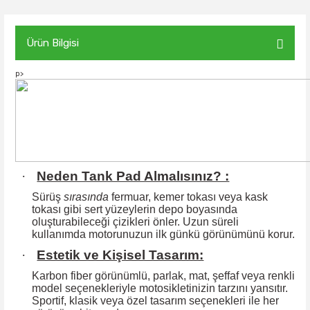
Ürün Bilgisi
p>
·
Neden Tank Pad Almalısınız? :
Sürüş
sırasında
fermuar, kemer tokası veya kask
tokası gibi sert yüzeylerin
depo boyasında
oluşturabileceği çizikleri önler. Uzun süreli
kullanımda motorunuzun ilk günkü görünümünü korur.
·
Estetik ve Kişisel Tasarım:
Karbon fiber görünümlü, parlak, mat, şeffaf veya renkli
model seçenekleriyle motosikletinizin tarzını yansıtır.
Sportif, klasik veya özel tasarım seçenekleri ile
her