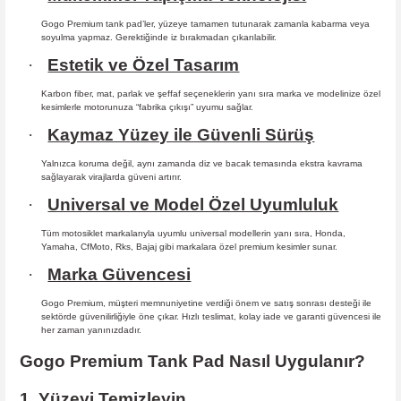
Gogo Premium tank pad’ler, yüzeye tamamen tutunarak zamanla kabarma
veya
soyulma yapmaz. Gerektiğinde iz bırakmadan çıkarılabilir.
·
Estetik ve Özel Tasarım
Karbon fiber, mat, parlak ve şeffaf seçeneklerin yanı sıra marka ve modelinize özel
kesimlerle motorunuza “fabrika çıkışı” uyumu sağlar.
·
Kaymaz Yüzey ile Güvenli Sürüş
Yalnızca koruma değil, aynı zamanda diz ve bacak temasında ekstra kavrama
sağlayarak virajlarda güveni artırır.
·
Universal ve Model Özel Uyumluluk
Tüm motosiklet markalarıyla uyumlu universal modellerin yanı sıra, Honda,
Yamaha, CfMoto, Rks, Bajaj gibi markalara özel premium kesimler sunar.
·
Marka Güvencesi
Gogo Premium, müşteri memnuniyetine verdiği önem ve satış sonrası desteği ile
sektörde güvenilirliğiyle öne çıkar. Hızlı teslimat, kolay iade ve garanti güvencesi ile
her zaman yanınızdadır.
Gogo Premium Tank Pad Nasıl Uygulanır?
1. Yüzeyi Temizleyin