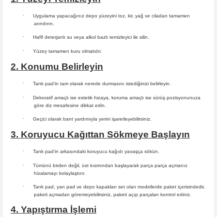
·
Uygulama yapacağınız depo yüzeyini toz, kir, yağ ve ciladan tamamen
arındırın.
·
Hafif deterjanlı su veya alkol bazlı temizleyici ile silin.
·
Yüzey tamamen kuru olmalıdır.
2. Konumu Belirleyin
·
Tank pad’in tam olarak nerede durmasını istediğinizi belirleyin.
·
Dekoratif amaçlı ise estetik hizaya, koruma amaçlı ise sürüş
pozisyonunuza
göre diz mesafesine dikkat edin.
·
Geçici olarak bant yardımıyla yerini işaretleyebilirsiniz.
3. Koruyucu Kağıttan Sökmeye Başlayın
·
Tank pad’in arkasındaki koruyucu kağıdı yavaşça sökün.
·
Tümünü birden değil, üst kısmından başlayarak parça parça açmanız
hizalamayı kolaylaştırır.
·
Tank pad, yan pad ve depo kapakları set olan modellerde paket içerisindedir,
paketi açmadan göremeyebilirsiniz, paketi açıp parçaları
kontrol ediniz.
4. Yapıştırma İşlemi