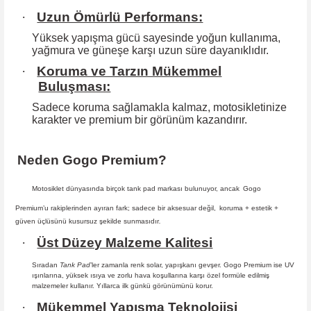
·
Uzun Ömürlü Performans:
Yüksek yapışma gücü sayesinde yoğun kullanıma,
yağmura ve güneşe karşı
uzun süre dayanıklıdır.
·
Koruma ve Tarzın Mükemmel
Buluşması:
Sadece koruma sağlamakla kalmaz, motosikletinize
karakter ve premium bir
görünüm kazandırır.
Neden Gogo Premium?
Motosiklet dünyasında birçok tank pad markası bulunuyor, ancak
Gogo
Premium
’u rakiplerinden ayıran fark; sadece bir aksesuar değil,
koruma + estetik +
güven
üçlüsünü kusursuz şekilde sunmasıdır
.
·
Üst Düzey Malzeme Kalitesi
Sıradan
Tank Pad
’ler zamanla renk solar, yapışkanı gevşer. Gogo Premium ise UV
ışınlarına, yüksek ısıya ve zorlu hava koşullarına karşı özel formüle edilmiş
malzemeler kullanır. Yıllarca ilk günkü görünümünü korur.
·
Mükemmel Yapışma Teknolojisi