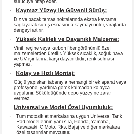
sürücüye hitap eder
.
·
Kaymaz Yüzey ile Güvenli Sürüş:
Diz ve bacak temas noktalarında ekstra kavrama
sağlayarak sürüş esnasında kaymayı önler, virajlarda
dengeyi artırır.
·
Yüksek Kaliteli ve Dayanıklı Malzeme:
Vinil, reçine veya karbon fiber görünümlü özel
malzemelerden üretilir. Yüksek
sıcaklık, soğuk hava
ve UV ışınlarına karşı dayanıklıdır; renk solması
yapmaz.
·
Kolay ve Hızlı Montaj:
Güçlü yapışkan tabanıyla herhangi bir ek aparat veya
profesyonel yardıma
gerek kalmadan kolayca
uygulanır. Söküldüğünde depo yüzeyine zarar
vermez.
Universal ve Model Özel Uyumluluk:
·
Tüm motosiklet markalarına uygun Universal Tank
Pad modellerinin yanı sıra, Honda, Yamaha,
Kawasaki, CfMoto, Rks, Bajaj ve diğer markalara
özel tasarımlar mevcuttur.