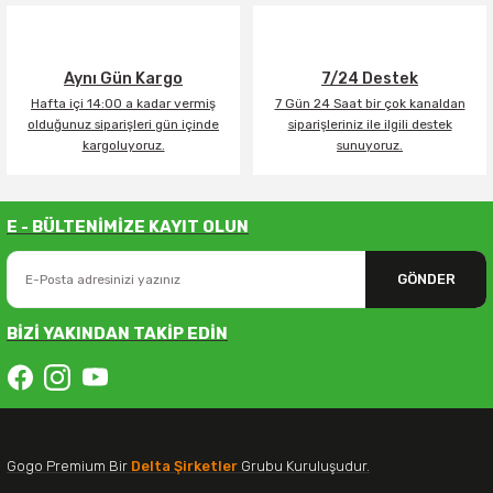
Aynı Gün Kargo
7/24 Destek
Hafta içi 14:00 a kadar vermiş
7 Gün 24 Saat bir çok kanaldan
olduğunuz siparişleri gün içinde
siparişleriniz ile ilgili destek
kargoluyoruz.
sunuyoruz.
E - BÜLTENİMİZE KAYIT OLUN
GÖNDER
BİZİ YAKINDAN TAKİP EDİN
Gogo Premium Bir
Delta Şirketler
Grubu Kuruluşudur.