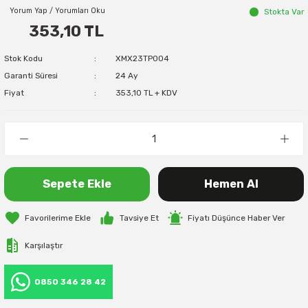
Yorum Yap / Yorumları Oku
Stokta Var
353,10 TL
Stok Kodu
XMX23TP004
Garanti Süresi
24 Ay
Fiyat
353,10 TL + KDV
Sepete Ekle
Hemen Al
Tavsiye Et
Fiyatı Düşünce Haber Ver
Karşılaştır
0850 346 28 42