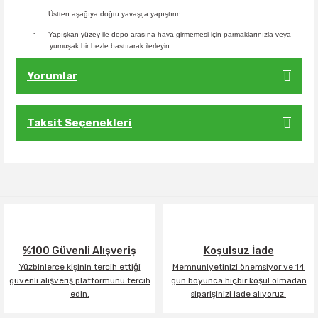
·
Üstten aşağıya doğru yavaşça yapıştırın.
·
Yapışkan yüzey ile depo arasına hava girmemesi için parmaklarınızla veya
yumuşak bir bezle bastırarak ilerleyin.
Yorumlar
Taksit Seçenekleri
Bu ürüne ilk yorumu siz yapın!
Yorum Yaz
%100 Güvenli Alışveriş
Koşulsuz İade
Yüzbinlerce kişinin tercih ettiği
Memnuniyetinizi önemsiyor ve 14
güvenli alışveriş platformunu tercih
gün boyunca hiçbir koşul olmadan
edin.
siparişinizi iade alıyoruz.