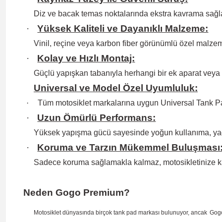
Diz ve bacak temas noktalarında ekstra kavrama sağlay
·
Yüksek Kaliteli ve Dayanıklı Malzeme:
Vinil, reçine veya karbon fiber görünümlü özel malzem
·
Kolay ve Hızlı Montaj:
Güçlü yapışkan tabanıyla herhangi bir ek aparat veya
Universal ve Model Özel Uyumluluk:
·
Tüm motosiklet markalarına uygun Universal Tank Pa
·
Uzun Ömürlü Performans:
Yüksek yapışma gücü sayesinde yoğun kullanıma, ya
·
Koruma ve Tarzın Mükemmel Buluşması
Sadece koruma sağlamakla kalmaz, motosikletinize k
Neden Gogo Premium?
Motosiklet dünyasında birçok tank pad markası bulunuyor, ancak
Gog