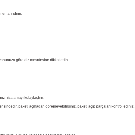
men arındırın.
yonunuza göre diz mesafesine dikkat edin.
nız
hizalamayı kolaylaştırır.
risindedir, paketi açmadan göremeyebilirsiniz, paketi açıp parçaları
kontrol ediniz.