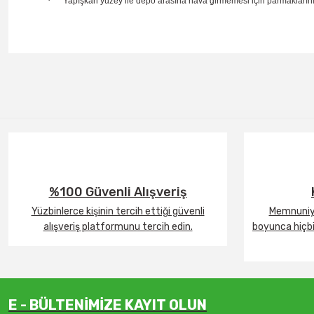
·
Yapışkan yüzey ile depo arasına hava girmemesi için parmaklarınız
%100 Güvenli Alışveriş
Yüzbinlerce kişinin tercih ettiği güvenli
Memnuniye
alışveriş platformunu tercih edin.
boyunca hiçbir
E - BÜLTENİMİZE KAYIT OLUN