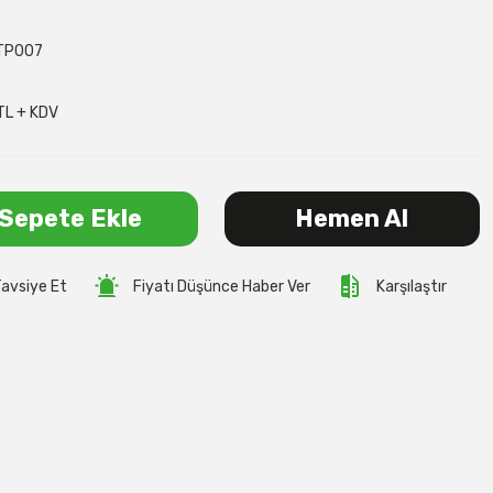
TP007
TL + KDV
Sepete Ekle
Hemen Al
avsiye Et
Fiyatı Düşünce Haber Ver
Karşılaştır