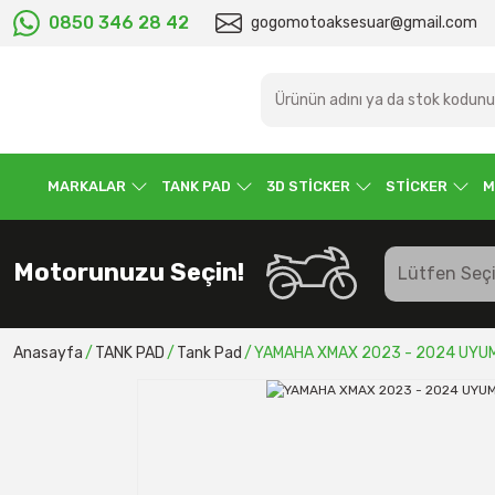
0850 346 28 42
gogomotoaksesuar@gmail.com
MARKALAR
TANK PAD
3D STİCKER
STİCKER
M
Motorunuzu Seçin!
Anasayfa
TANK PAD
Tank Pad
YAMAHA XMAX 2023 - 2024 UYUM