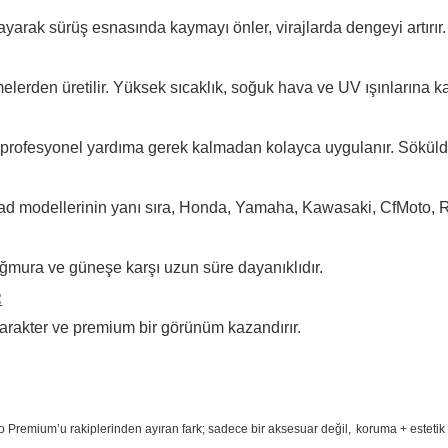
arak sürüş esnasında kaymayı önler, virajlarda dengeyi artırır.
elerden üretilir. Yüksek
sıcaklık, soğuk hava ve UV ışınlarına ka
 profesyonel yardıma
gerek kalmadan kolayca uygulanır. Sökül
d modellerinin yanı sıra, Honda, Yamaha, Kawasaki, CfMoto, Rks
ğmura ve güneşe karşı
uzun süre dayanıklıdır.
:
arakter ve premium bir
görünüm kazandırır.
o Premium
’u rakiplerinden ayıran fark; sadece bir aksesuar değil,
koruma + estetik