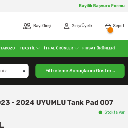
Bayilik Başvuru Formu
Bayi Girişi
Giriş
/
Üyelik
Sepet
 TAKOZU
TEKSTİL
İTHAL ÜRÜNLER
FIRSAT ÜRÜNLERİ
Filtreleme Sonuçlarını Göster...
23 - 2024 UYUMLU Tank Pad 007
Stokta Var
L