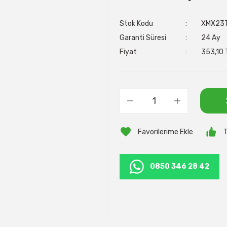
Stok Kodu
XMX23
Garanti Süresi
24 Ay
Fiyat
353,10 
T
0850 346 28 42