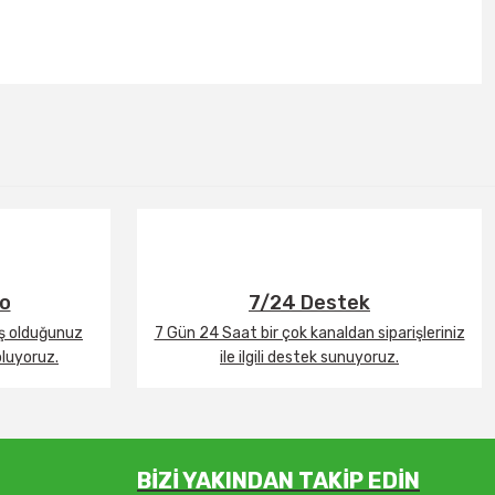
go
7/24 Destek
iş olduğunuz
7 Gün 24 Saat bir çok kanaldan siparişleriniz
oluyoruz.
ile ilgili destek sunuyoruz.
BİZİ YAKINDAN TAKİP EDİN