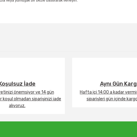
la veya yumuşak bir bezle bastırarak ilerleyin.
Bu ürüne ilk yorumu siz yapın!
Yorum Yaz
Koşulsuz İade
Aynı Gün Kar
tinizi önemsiyor ve 14 gün
Hafta içi 14:00 a kadar verm
 koşul olmadan siparişinizi iade
siparişleri gün içinde karg
alıyoruz.