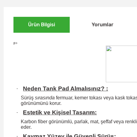
Ürün Bilgisi
Yorumlar
p>
·
Neden Tank Pad Almalısınız? :
Sürüş
sırasında
fermuar, kemer tokası veya kask tokası
görünümünü korur.
·
Estetik ve Kişisel Tasarım:
Karbon fiber görünümlü, parlak, mat, şeffaf veya renkli 
eder
.
·
Kaymaz Yüzey ile Güvenli Sürüş: