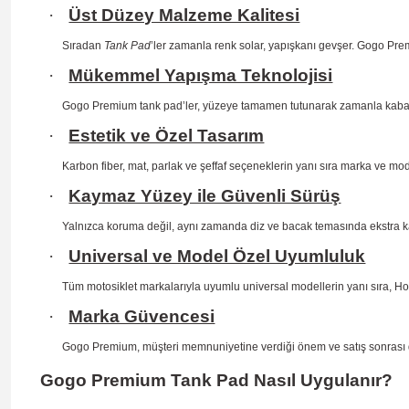
·
Üst Düzey Malzeme Kalitesi
Sıradan
Tank Pad
’ler zamanla renk solar, yapışkanı gevşer. Gogo Prem
·
Mükemmel Yapışma Teknolojisi
Gogo Premium tank pad’ler, yüzeye tamamen tutunarak zamanla kab
·
Estetik ve Özel Tasarım
Karbon fiber, mat, parlak ve şeffaf seçeneklerin yanı sıra marka ve mo
·
Kaymaz Yüzey ile Güvenli Sürüş
Yalnızca koruma değil, aynı zamanda diz ve bacak temasında ekstra 
·
Universal ve Model Özel Uyumluluk
Tüm motosiklet markalarıyla uyumlu universal modellerin yanı sıra, H
·
Marka Güvencesi
Gogo Premium, müşteri memnuniyetine verdiği önem ve satış sonrası dest
Gogo Premium Tank Pad Nasıl Uygulanır?