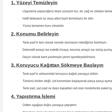
1. Yüzeyi Temizleyin
·
Uygulama yapacağınız depo yüzeyini toz, kir, yağ ve ciladan tama
·
Hafif deterjanlı su veya alkol bazlı temizleyici ile silin.
·
Yüzey tamamen kuru olmalıdır.
2. Konumu Belirleyin
·
Tank pad’in tam olarak nerede durmasını istediğinizi belirleyin.
·
Dekoratif amaçlı ise estetik hizaya, koruma amaçlı ise sürüş
pozis
·
Geçici olarak bant yardımıyla yerini işaretleyebilirsiniz.
3. Koruyucu Kağıttan Sökmeye Başlayın
·
Tank pad’in arkasındaki koruyucu kağıdı yavaşça sökün.
·
Tümünü birden değil, üst kısmından başlayarak parça parça açma
·
Tank pad, yan pad ve depo kapakları set olan modellerde paket içe
4. Yapıştırma İşlemi
·
Üstten aşağıya doğru yavaşça yapıştırın.