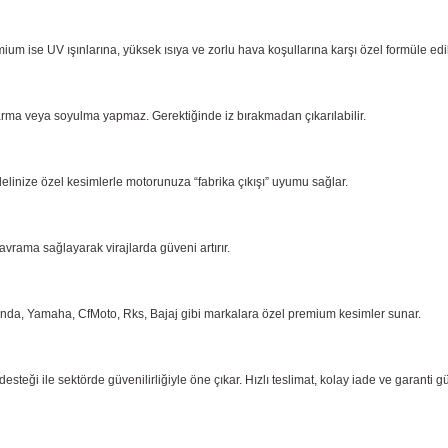
ium ise UV ışınlarına, yüksek ısıya ve zorlu hava koşullarına karşı özel formüle ed
arma
veya soyulma yapmaz. Gerektiğinde iz bırakmadan çıkarılabilir.
delinize özel kesimlerle motorunuza “fabrika çıkışı” uyumu sağlar.
kavrama
sağlayarak virajlarda güveni artırır.
onda,
Yamaha, CfMoto, Rks, Bajaj gibi markalara özel premium kesimler sunar.
eği ile sektörde güvenilirliğiyle öne çıkar. Hızlı teslimat, kolay iade ve garanti g