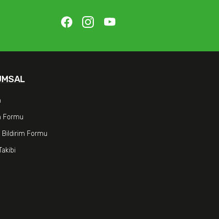
UMSAL
m
im Formu
 Bildirim Formu
Takibi