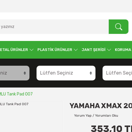
ETAL ÜRÜNLER
PLASTİK ÜRÜNLER
JANT ŞERİDİ
KORUMA
LU Tank Pad 007
YAMAHA XMAX 20
Yorum Yap / Yorumları Oku
353,10 T