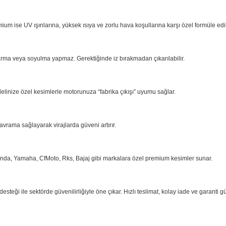
ium ise UV ışınlarına, yüksek ısıya ve zorlu hava koşullarına karşı özel formüle ed
arma
veya soyulma yapmaz. Gerektiğinde iz bırakmadan çıkarılabilir.
delinize özel kesimlerle motorunuza “fabrika çıkışı” uyumu sağlar.
kavrama
sağlayarak virajlarda güveni artırır.
onda,
Yamaha, CfMoto, Rks, Bajaj gibi markalara özel premium kesimler sunar.
eği ile sektörde güvenilirliğiyle öne çıkar. Hızlı teslimat, kolay iade ve garanti g