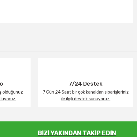
go
7/24 Destek
iş olduğunuz
7 Gün 24 Saat bir çok kanaldan siparişleriniz
oluyoruz.
ile ilgili destek sunuyoruz.
BİZİ YAKINDAN TAKİP EDİN