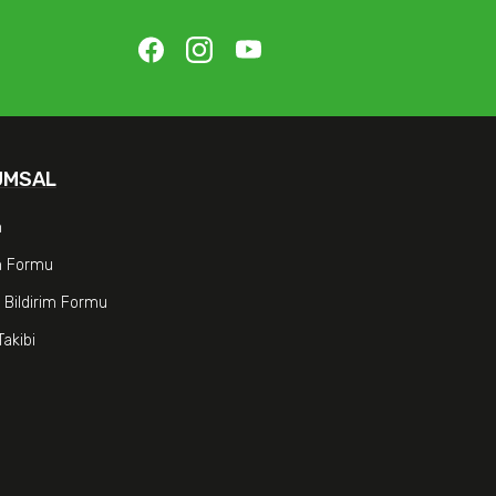
UMSAL
m
im Formu
 Bildirim Formu
Takibi