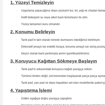
1. Yüzeyi Temizleyin
·
Uygulama yapacağınız depo yüzeyini toz, kir, yağ ve ciladan tama
·
Hafif deterjanlı su veya alkol bazlı temizleyici ile silin.
·
Yüzey tamamen kuru olmalıdır.
2. Konumu Belirleyin
·
Tank pad’in tam olarak nerede durmasını istediğinizi belirleyin.
·
Dekoratif amaçlı ise estetik hizaya, koruma amaçlı ise sürüş
pozis
·
Geçici olarak bant yardımıyla yerini işaretleyebilirsiniz.
3. Koruyucu Kağıttan Sökmeye Başlayın
·
Tank pad’in arkasındaki koruyucu kağıdı yavaşça sökün.
·
Tümünü birden değil, üst kısmından başlayarak parça parça açma
·
Tank pad, yan pad ve depo kapakları set olan modellerde paket içe
4. Yapıştırma İşlemi
·
Üstten aşağıya doğru yavaşça yapıştırın.