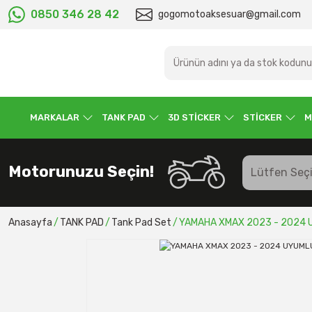
0850 346 28 42
gogomotoaksesuar@gmail.com
MARKALAR
TANK PAD
3D STİCKER
STİCKER
M
Motorunuzu Seçin!
Anasayfa
TANK PAD
Tank Pad Set
YAMAHA XMAX 2023 - 2024 U