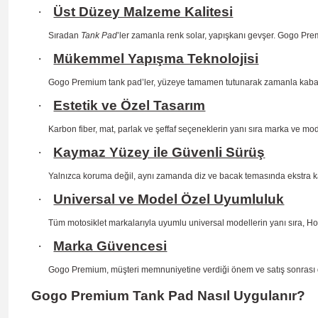
·
Üst Düzey Malzeme Kalitesi
Sıradan
Tank Pad
’ler zamanla renk solar, yapışkanı gevşer. Gogo Prem
·
Mükemmel Yapışma Teknolojisi
Gogo Premium tank pad’ler, yüzeye tamamen tutunarak zamanla kab
·
Estetik ve Özel Tasarım
Karbon fiber, mat, parlak ve şeffaf seçeneklerin yanı sıra marka ve mo
·
Kaymaz Yüzey ile Güvenli Sürüş
Yalnızca koruma değil, aynı zamanda diz ve bacak temasında ekstra 
·
Universal ve Model Özel Uyumluluk
Tüm motosiklet markalarıyla uyumlu universal modellerin yanı sıra, H
·
Marka Güvencesi
Gogo Premium, müşteri memnuniyetine verdiği önem ve satış sonrası dest
Gogo Premium Tank Pad Nasıl Uygulanır?