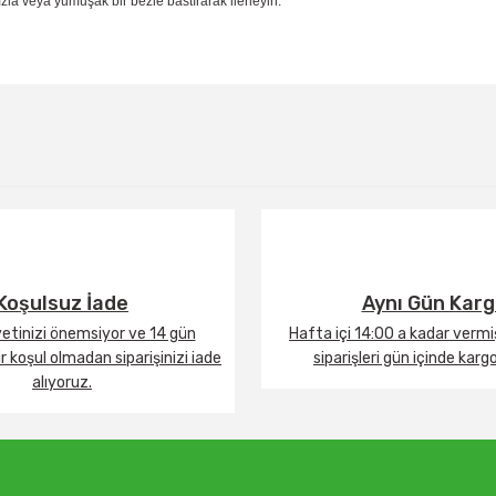
la veya yumuşak bir bezle bastırarak ilerleyin.
Bu ürüne ilk yorumu siz yapın!
Yorum Yaz
Koşulsuz İade
Aynı Gün Kar
tinizi önemsiyor ve 14 gün
Hafta içi 14:00 a kadar verm
 koşul olmadan siparişinizi iade
siparişleri gün içinde karg
alıyoruz.