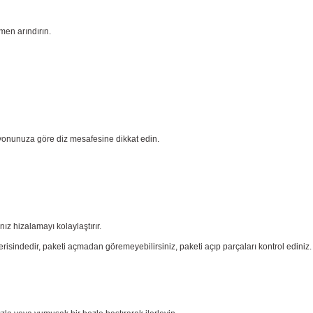
men arındırın.
yonunuza göre diz mesafesine dikkat edin.
nız
hizalamayı kolaylaştırır.
risindedir, paketi açmadan göremeyebilirsiniz, paketi açıp parçaları
kontrol ediniz.