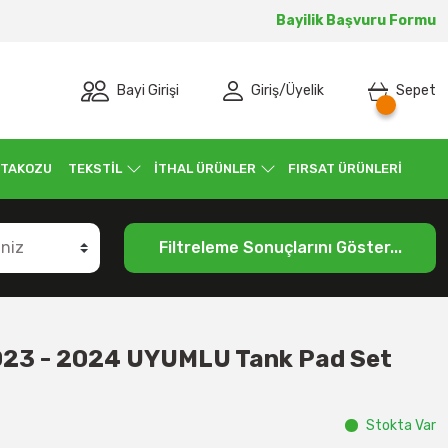
Bayilik Başvuru Formu
Bayi Girişi
Giriş
/
Üyelik
Sepet
 TAKOZU
TEKSTİL
İTHAL ÜRÜNLER
FIRSAT ÜRÜNLERİ
Filtreleme Sonuçlarını Göster...
3 - 2024 UYUMLU Tank Pad Set
Stokta Var