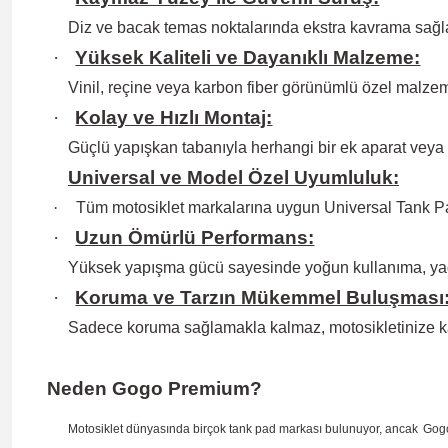
Diz ve bacak temas noktalarında ekstra kavrama sağlay
·
Yüksek Kaliteli ve Dayanıklı Malzeme:
Vinil, reçine veya karbon fiber görünümlü özel malzem
·
Kolay ve Hızlı Montaj:
Güçlü yapışkan tabanıyla herhangi bir ek aparat veya
Universal ve Model Özel Uyumluluk:
·
Tüm motosiklet markalarına uygun Universal Tank Pa
·
Uzun Ömürlü Performans:
Yüksek yapışma gücü sayesinde yoğun kullanıma, ya
·
Koruma ve Tarzın Mükemmel Buluşması
Sadece koruma sağlamakla kalmaz, motosikletinize k
Neden Gogo Premium?
Motosiklet dünyasında birçok tank pad markası bulunuyor, ancak
Gog