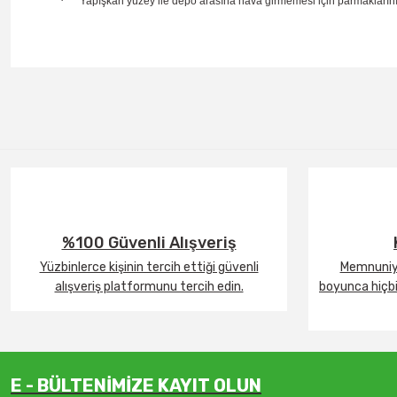
·
Yapışkan yüzey ile depo arasına hava girmemesi için parmaklarınız
%100 Güvenli Alışveriş
Yüzbinlerce kişinin tercih ettiği güvenli
Memnuniye
alışveriş platformunu tercih edin.
boyunca hiçbir
E - BÜLTENİMİZE KAYIT OLUN