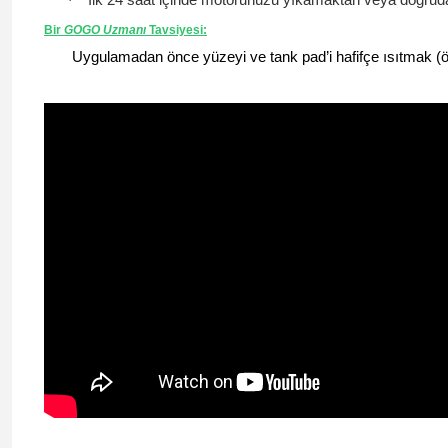
·
Bir
GOGO
Uzmanı
Tavsiyesi
:
Uygulamadan önce yüzeyi ve tank pad’i hafifçe ısıtmak (ö