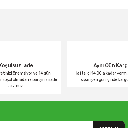
Bu ürüne ilk yorumu siz yapın!
Yorum Yaz
Koşulsuz İade
Aynı Gün Kar
tinizi önemsiyor ve 14 gün
Hafta içi 14:00 a kadar verm
 koşul olmadan siparişinizi iade
siparişleri gün içinde karg
alıyoruz.