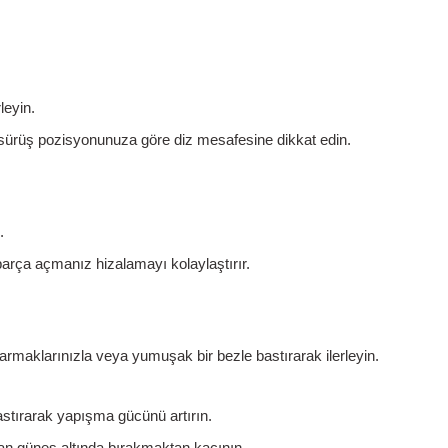
leyin.
 sürüş pozisyonunuza göre diz mesafesine dikkat edin.
.
arça açmanız hizalamayı kolaylaştırır.
rmaklarınızla veya yumuşak bir bezle bastırarak ilerleyin.
stırarak yapışma gücünü artırın.
an güneş altında bırakmaktan kaçının.