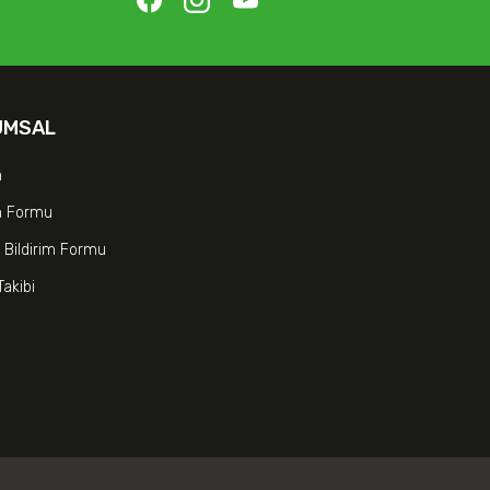
UMSAL
m
im Formu
 Bildirim Formu
Takibi