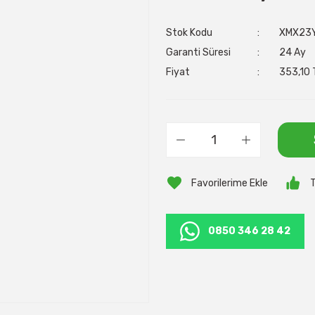
Stok Kodu
XMX23
Garanti Süresi
24 Ay
Fiyat
353,10 
T
0850 346 28 42