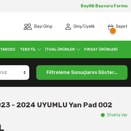
Bayilik Başvuru Formu
Bayi Girişi
Giriş
/
Üyelik
Sepet
 TAKOZU
TEKSTİL
İTHAL ÜRÜNLER
FIRSAT ÜRÜNLERİ
Filtreleme Sonuçlarını Göster...
23 - 2024 UYUMLU Yan Pad 002
Stokta Var
L