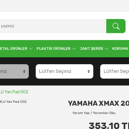
ETAL ÜRÜNLER
PLASTİK ÜRÜNLER
JANT ŞERİDİ
KORUMA
U Yan Pad 002
YAMAHA XMAX 20
Yorum Yap / Yorumları Oku
353,10 T