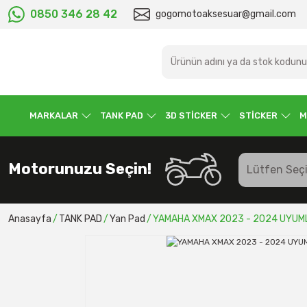
0850 346 28 42
gogomotoaksesuar@gmail.com
MARKALAR
TANK PAD
3D STİCKER
STİCKER
M
Motorunuzu Seçin!
Anasayfa
TANK PAD
Yan Pad
YAMAHA XMAX 2023 - 2024 UYUML