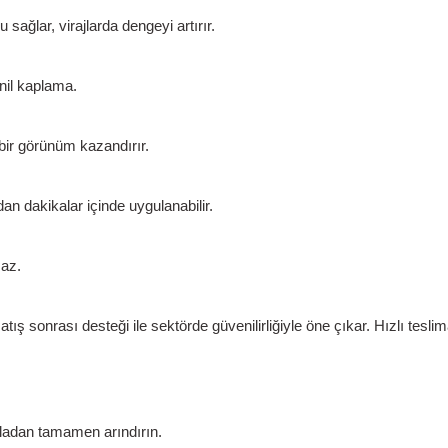
sağlar, virajlarda dengeyi artırır.
inil kaplama.
 bir görünüm kazandırır.
 dakikalar içinde uygulanabilir.
az.
 sonrası desteği ile sektörde güvenilirliğiyle öne çıkar.
Hızlı tesli
iladan tamamen arındırın.