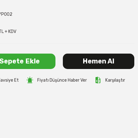
YP002
TL + KDV
Sepete Ekle
Hemen Al
avsiye Et
Fiyatı Düşünce Haber Ver
Karşılaştır