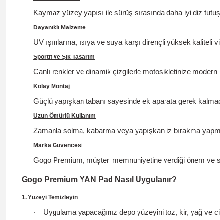
Kaymaz yüzey yapısı ile sürüş sırasında daha iyi diz tutuşu 
Dayanıklı Malzeme
UV ışınlarına, ısıya ve suya karşı dirençli yüksek kaliteli v
Sportif ve Şık Tasarım
Canlı renkler ve dinamik çizgilerle motosikletinize modern
Kolay Montaj
Güçlü yapışkan tabanı sayesinde ek aparata gerek kalmadan
Uzun Ömürlü Kullanım
Zamanla solma, kabarma veya yapışkan iz bırakma yapm
Marka Güvencesi
Gogo Premium, müşteri memnuniyetine verdiği önem ve satış
Gogo Premium YAN Pad Nasıl Uygulanır?
1. Yüzeyi Temizleyin
Uygulama yapacağınız depo yüzeyini toz, kir, yağ ve c
·