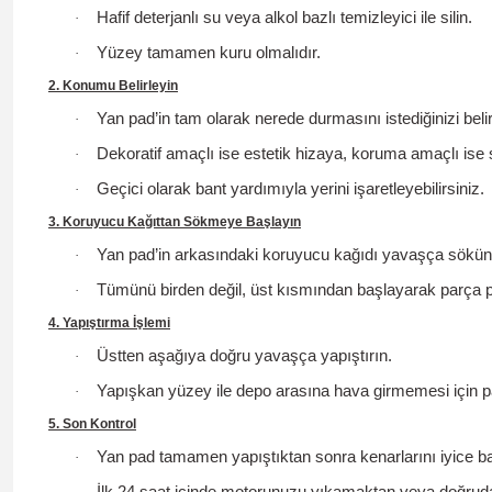
Hafif deterjanlı su veya alkol bazlı temizleyici ile silin.
·
Yüzey tamamen kuru olmalıdır.
·
2. Konumu Belirleyin
Yan pad’in tam olarak nerede durmasını istediğinizi belir
·
Dekoratif amaçlı ise estetik hizaya, koruma amaçlı ise
·
Geçici olarak bant yardımıyla yerini işaretleyebilirsiniz.
·
3. Koruyucu Kağıttan Sökmeye Başlayın
Yan pad’in arkasındaki koruyucu kağıdı yavaşça sökün
·
Tümünü birden değil, üst kısmından başlayarak parça p
·
4. Yapıştırma İşlemi
Üstten aşağıya doğru yavaşça yapıştırın.
·
Yapışkan yüzey ile depo arasına hava girmemesi için pa
·
5. Son Kontrol
Yan pad tamamen yapıştıktan sonra kenarlarını iyice ba
·
İlk 24 saat içinde motorunuzu yıkamaktan veya doğrud