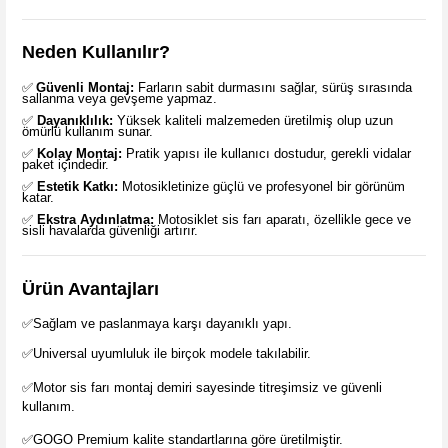
Neden Kullanılır?
✅
Güvenli Montaj:
Farların sabit durmasını sağlar, sürüş sırasında
sallanma veya gevşeme yapmaz.
✅
Dayanıklılık:
Yüksek kaliteli malzemeden üretilmiş olup uzun
ömürlü kullanım sunar.
✅
Kolay Montaj:
Pratik yapısı ile kullanıcı dostudur, gerekli vidalar
paket içindedir.
✅
Estetik Katkı:
Motosikletinize güçlü ve profesyonel bir görünüm
katar.
✅
Ekstra Aydınlatma:
Motosiklet sis farı aparatı, özellikle gece ve
sisli havalarda güvenliği artırır.
Ürün Avantajları
✅Sağlam ve paslanmaya karşı dayanıklı yapı.
✅Universal uyumluluk ile birçok modele takılabilir.
✅Motor sis farı montaj demiri sayesinde titreşimsiz ve güvenli
kullanım.
✅GOGO Premium kalite standartlarına göre üretilmiştir.