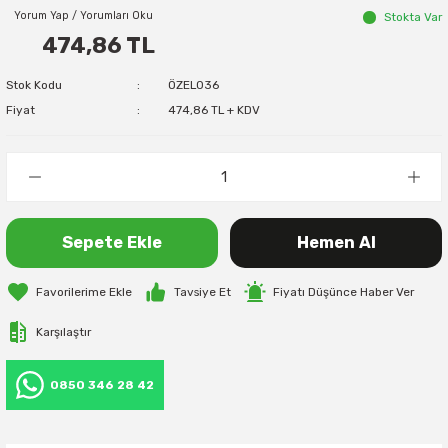
Yorum Yap / Yorumları Oku
Stokta Var
474,86 TL
Stok Kodu
ÖZEL036
Fiyat
474,86 TL + KDV
Sepete Ekle
Hemen Al
Tavsiye Et
Fiyatı Düşünce Haber Ver
Karşılaştır
0850 346 28 42