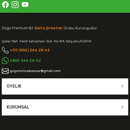
Gogo Premium Bir
Delta Şirketler
Grubu Kuruluşudur.
Işıklar Mah. Fakih kahramani Sok. No:9/A Selçuklu/KONYA
+90 (850) 346 28 42
0850 346 28 42
gogomotoaksesuar@gmail.com
ÜYELIK
KURUMSAL