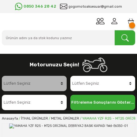
0850 346 28 42
gogomotoaksesuar@gmail.com
Motorunuzu Seçin!
Filtreleme Sonuçlarını Göster...
Anasayfa
İTHAL ÜRÜNLER
METAL ÜRÜNLER
YAMAHA YZF R25 - MT25 ORİJİ