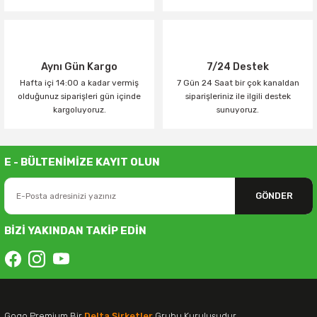
Aynı Gün Kargo
7/24 Destek
Hafta içi 14:00 a kadar vermiş
7 Gün 24 Saat bir çok kanaldan
olduğunuz siparişleri gün içinde
siparişleriniz ile ilgili destek
kargoluyoruz.
sunuyoruz.
E - BÜLTENİMİZE KAYIT OLUN
GÖNDER
BİZİ YAKINDAN TAKİP EDİN
Gogo Premium Bir
Delta Şirketler
Grubu Kuruluşudur.