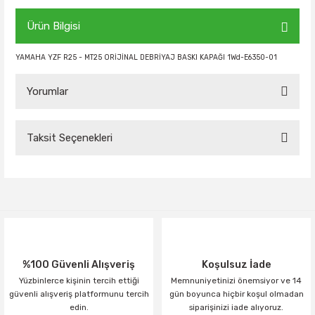
Ürün Bilgisi
YAMAHA YZF R25 - MT25 ORİJİNAL DEBRİYAJ BASKI KAPAĞI 1Wd-E6350-01
Yorumlar
Taksit Seçenekleri
Bu ürüne ilk yorumu siz yapın!
Yorum Yaz
%100 Güvenli Alışveriş
Koşulsuz İade
Yüzbinlerce kişinin tercih ettiği
Memnuniyetinizi önemsiyor ve 14
güvenli alışveriş platformunu tercih
gün boyunca hiçbir koşul olmadan
edin.
siparişinizi iade alıyoruz.