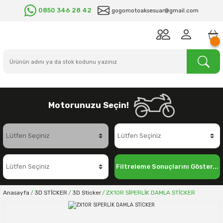
0850 346 28 42
gogomotoaksesuar@gmail.com
Motorunuzu Seçin!
Filtreleme Sonuçlarını Göster...
Anasayfa
3D STİCKER
3D Sticker
ZX10R SİPERLİK DAMLA STİCKER