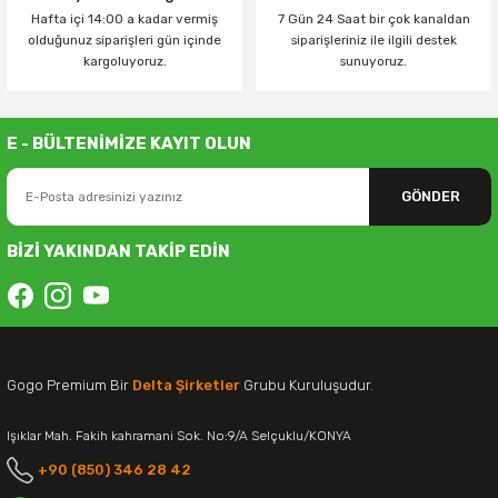
Hafta içi 14:00 a kadar vermiş
7 Gün 24 Saat bir çok kanaldan
olduğunuz siparişleri gün içinde
siparişleriniz ile ilgili destek
kargoluyoruz.
sunuyoruz.
E - BÜLTENİMİZE KAYIT OLUN
GÖNDER
BİZİ YAKINDAN TAKİP EDİN
Gogo Premium Bir
Delta Şirketler
Grubu Kuruluşudur.
Işıklar Mah. Fakih kahramani Sok. No:9/A Selçuklu/KONYA
+90 (850) 346 28 42