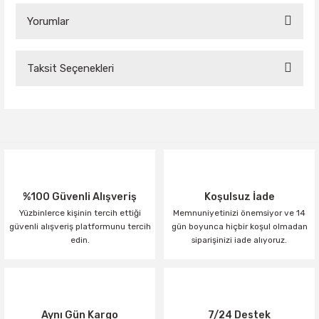
Yorumlar
Taksit Seçenekleri
Bu ürüne ilk yorumu siz yapın!
Yorum Yaz
%100 Güvenli Alışveriş
Koşulsuz İade
Yüzbinlerce kişinin tercih ettiği
Memnuniyetinizi önemsiyor ve 14
güvenli alışveriş platformunu tercih
gün boyunca hiçbir koşul olmadan
edin.
siparişinizi iade alıyoruz.
Aynı Gün Kargo
7/24 Destek