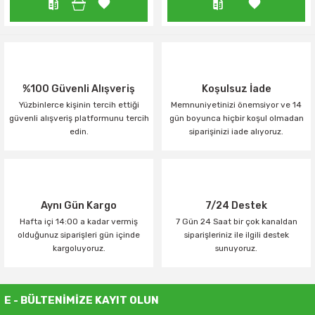
%100 Güvenli Alışveriş
Koşulsuz İade
Yüzbinlerce kişinin tercih ettiği
Memnuniyetinizi önemsiyor ve 14
güvenli alışveriş platformunu tercih
gün boyunca hiçbir koşul olmadan
edin.
siparişinizi iade alıyoruz.
Aynı Gün Kargo
7/24 Destek
Hafta içi 14:00 a kadar vermiş
7 Gün 24 Saat bir çok kanaldan
olduğunuz siparişleri gün içinde
siparişleriniz ile ilgili destek
kargoluyoruz.
sunuyoruz.
E - BÜLTENİMİZE KAYIT OLUN