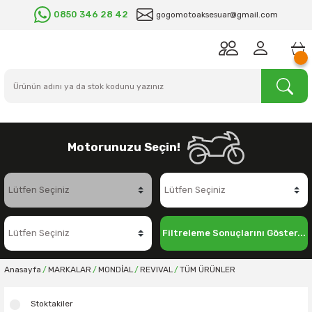
0850 346 28 42
gogomotoaksesuar@gmail.com
Motorunuzu Seçin!
Filtreleme Sonuçlarını Göster...
Anasayfa
MARKALAR
MONDİAL
REVIVAL
TÜM ÜRÜNLER
Stoktakiler