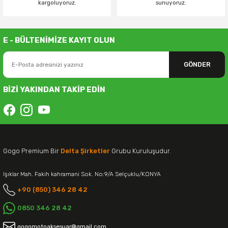
kargoluyoruz.
sunuyoruz.
E - BÜLTENİMİZE KAYIT OLUN
GÖNDER
BİZİ YAKINDAN TAKİP EDİN
Gogo Premium Bir
Delta Şirketler
Grubu Kuruluşudur.
Işıklar Mah. Fakih kahramani Sok. No:9/A Selçuklu/KONYA
+90 (850) 346 28 42
0850 346 28 42
gogomotoaksesuar@gmail.com