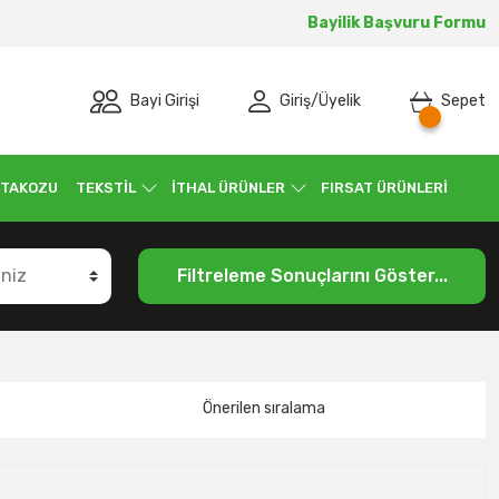
Bayilik Başvuru Formu
Bayi Girişi
Giriş
/
Üyelik
Sepet
 TAKOZU
TEKSTİL
İTHAL ÜRÜNLER
FIRSAT ÜRÜNLERİ
Filtreleme Sonuçlarını Göster...