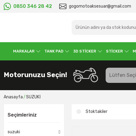
0850 346 28 42
gogomotoaksesuar@gmail.com
MARKALAR
TANK PAD
3D STİCKER
STİCKER
M
Motorunuzu Seçin!
Anasayfa
SUZUKİ
Stoktakiler
Seçimleriniz
suzuki