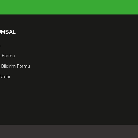
UMSAL
m
im Formu
 Bildirim Formu
Takibi