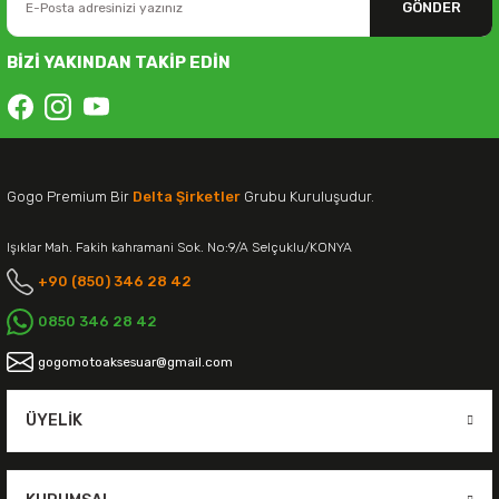
GÖNDER
BİZİ YAKINDAN TAKİP EDİN
Gogo Premium Bir
Delta Şirketler
Grubu Kuruluşudur.
Işıklar Mah. Fakih kahramani Sok. No:9/A Selçuklu/KONYA
+90 (850) 346 28 42
0850 346 28 42
gogomotoaksesuar@gmail.com
ÜYELIK