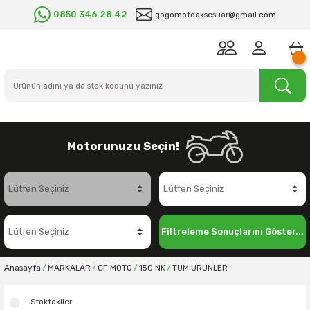
0850 346 28 42
gogomotoaksesuar@gmail.com
Motorunuzu Seçin!
Filtreleme Sonuçlarını Göster...
Anasayfa
MARKALAR
CF MOTO
150 NK
TÜM ÜRÜNLER
Stoktakiler